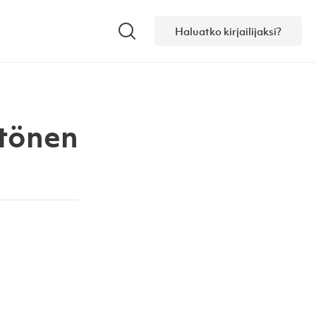
Haluatko kirjailijaksi?
Hae
ytönen