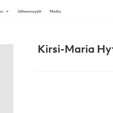
mo
Jälleenmyyjät
Media
Open child menu
Kirsi-Maria H