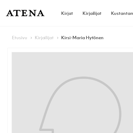
Skip to content
Kirjat
Kirjailijat
Kustanta
Atena Kustannus
Browse:
Navigoi
Etusivu
Kirjailijat
Kirsi-Maria Hytönen