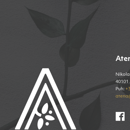
Ate
Nikola
40101 
Puh:
+3
atena@