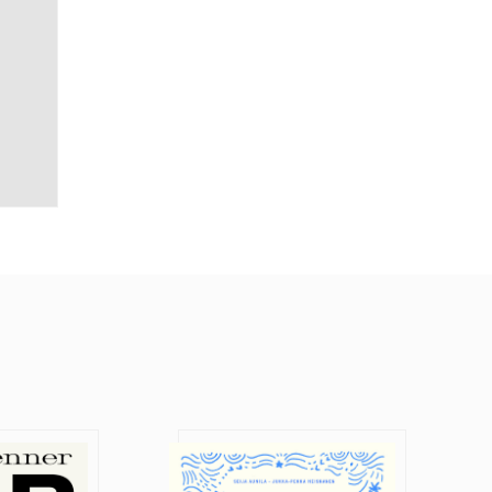
a
Aikamatka hyvään elämään