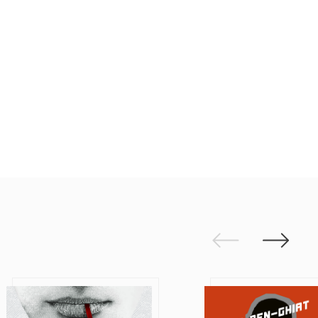
Edellinen
Seuraav
Paha valta
Mahtimiehet