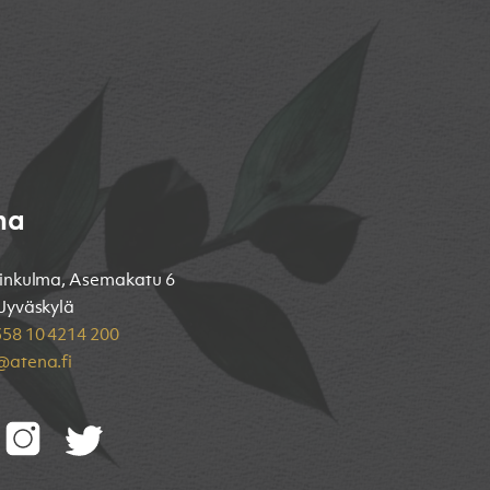
na
inkulma, Asemakatu 6
Jyväskylä
58 10 4214 200
atena.fi