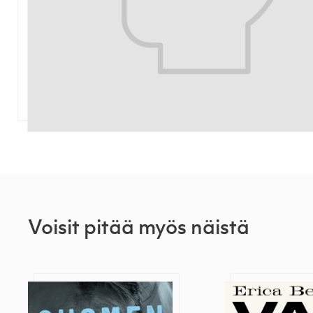
Voisit pitää myös näistä
Suomen murhaajanaiset
Vapaus ja valt