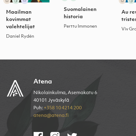
Suomalainen
Maailman
Au rev
historia
kovimmat
triste
valehtelijat
Perttu Immonen
Viv Gr
Daniel Rydén
Atena
Nikolainkulma, Asemakatu 6
40101 Jyväskylä
Puh:
+358 10 4214 200
atena@atena.fi