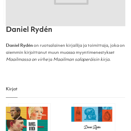
Daniel Rydén
Daniel Rydén
on ruotsalainen kirjailija ja toimittaja, joka on
aiemmin kirjoittanut muun muassa myyntimenestykset
Maailmassa on virhe
ja
Maailman salaperäisin kirja
.
Kirjat
Maailman kovimmat valehtelijat
Maailman suurin hämäy