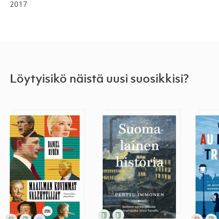
2017
Löytyisikö näistä uusi suosikkisi?
Maailman kovimmat valehtelijat
Suomalainen historia
Au rev