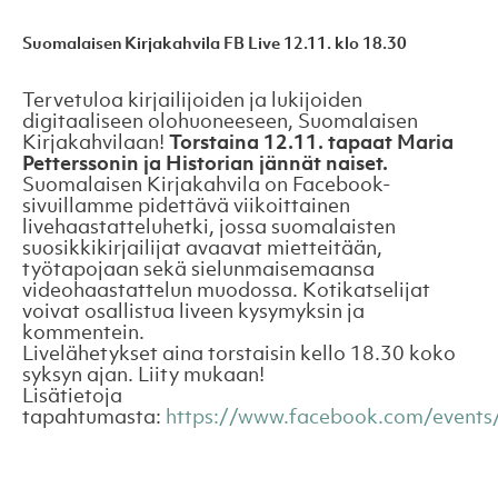
Suomalaisen Kirjakahvila FB Live 12.11. klo 18.30
Tervetuloa kirjailijoiden ja lukijoiden
digitaaliseen olohuoneeseen, Suomalaisen
Kirjakahvilaan!
Torstaina 12.11. tapaat Maria
Petterssonin ja Historian jännät naiset.
Suomalaisen Kirjakahvila on Facebook-
sivuillamme pidettävä viikoittainen
livehaastatteluhetki, jossa suomalaisten
suosikkikirjailijat avaavat mietteitään,
työtapojaan sekä sielunmaisemaansa
videohaastattelun muodossa. Kotikatselijat
voivat osallistua liveen kysymyksin ja
kommentein.
Livelähetykset aina torstaisin kello 18.30 koko
syksyn ajan. Liity mukaan!
Lisätietoja
tapahtumasta:
https://www.facebook.com/event