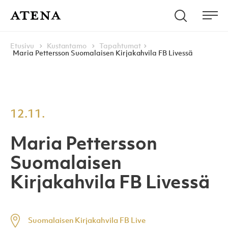
Skip to content
Hae
Atena Kustannus
Me
Browse:
Navigoi
Etusivu
Kustantamo
Tapahtumat
Maria Pettersson Suomalaisen Kirjakahvila FB Livessä
12.11.
Maria Pettersson
Suomalaisen
Kirjakahvila FB Livessä
Suomalaisen Kirjakahvila FB Live