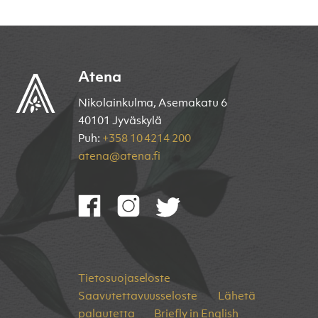
Atena
Nikolainkulma, Asemakatu 6
40101 Jyväskylä
Puh:
+358 10 4214 200
atena@atena.fi
Tietosuojaseloste
Saavutettavuusseloste
Lähetä
palautetta
Briefly in English