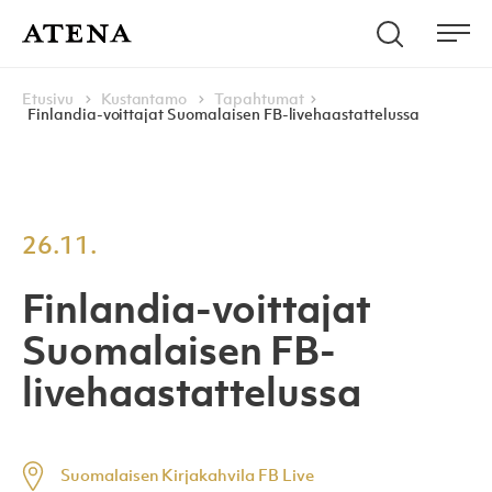
Skip to content
Hae
Atena Kustannus
Me
Browse:
Navigoi
Etusivu
Kustantamo
Tapahtumat
Finlandia-voittajat Suomalaisen FB-livehaastattelussa
26.11.
Finlandia-voittajat
Suomalaisen FB-
livehaastattelussa
Suomalaisen Kirjakahvila FB Live