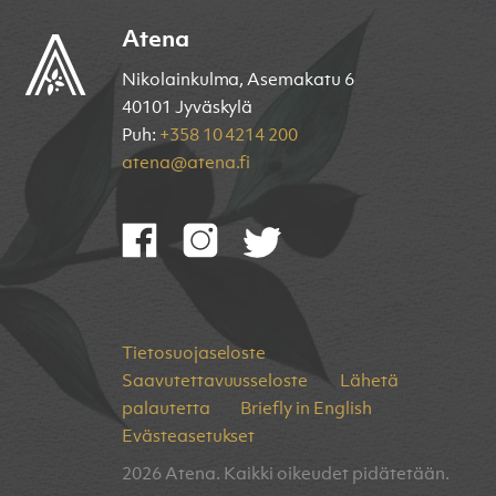
Atena
Nikolainkulma, Asemakatu 6
40101 Jyväskylä
Puh:
+358 10 4214 200
atena@atena.fi
Tietosuojaseloste
Saavutettavuusseloste
Lähetä
palautetta
Briefly in English
Evästeasetukset
2026 Atena. Kaikki oikeudet pidätetään.