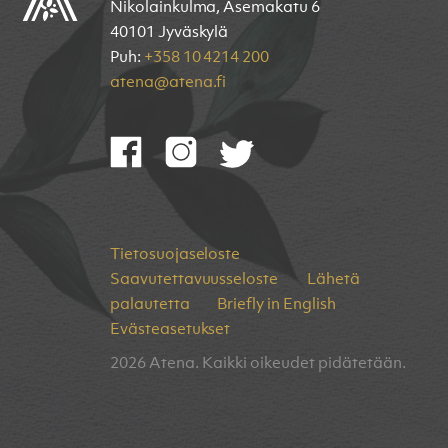
Nikolainkulma, Asemakatu 6
40101 Jyväskylä
Puh:
+358 10 4214 200
atena@atena.fi
Tietosuojaseloste
Saavutettavuusseloste
Lähetä
palautetta
Briefly in English
Evästeasetukset
2026 Atena. Kaikki oikeudet pidätetään.