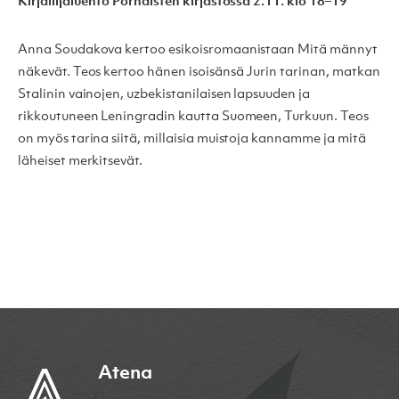
Kirjailijaluento Pornaisten kirjastossa 2.11. klo 18–19
Anna Soudakova kertoo esikoisromaanistaan Mitä männyt
näkevät. Teos kertoo hänen isoisänsä Jurin tarinan, matkan
Stalinin vainojen, uzbekistanilaisen lapsuuden ja
rikkoutuneen Leningradin kautta Suomeen, Turkuun. Teos
on myös tarina siitä, millaisia muistoja kannamme ja mitä
läheiset merkitsevät.
Atena