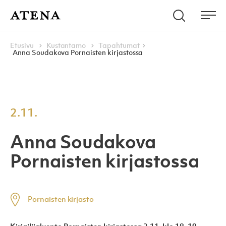
Skip to content
Hae
Atena Kustannus
Me
Browse:
Navigoi
Etusivu
Kustantamo
Tapahtumat
Anna Soudakova Pornaisten kirjastossa
2.11.
Anna Soudakova
Pornaisten kirjastossa
Pornaisten kirjasto