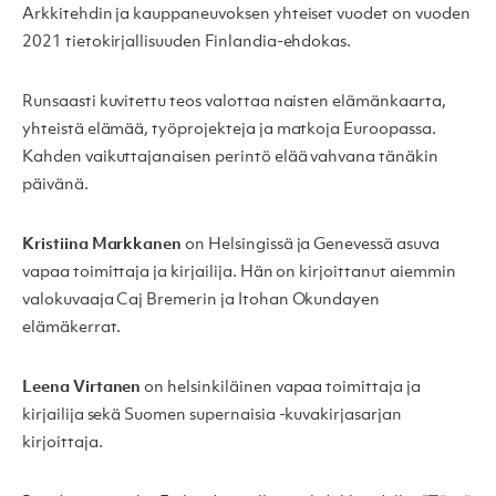
Arkkitehdin ja kauppaneuvoksen yhteiset vuodet on vuoden
2021 tietokirjallisuuden Finlandia-ehdokas.
Runsaasti kuvitettu teos valottaa naisten elämänkaarta,
yhteistä elämää, työprojekteja ja matkoja Euroopassa.
Kahden vaikuttajanaisen perintö elää vahvana tänäkin
päivänä.
Kristiina Markkanen
on Helsingissä ja Genevessä asuva
vapaa toimittaja ja kirjailija. Hän on kirjoittanut aiemmin
valokuvaaja Caj Bremerin ja Itohan Okundayen
elämäkerrat.
Leena Virtanen
on helsinkiläinen vapaa toimittaja ja
kirjailija sekä Suomen supernaisia -kuvakirjasarjan
kirjoittaja.