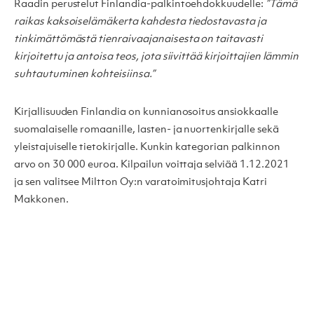
Raadin perustelut Finlandia-palkintoehdokkuudelle:
”Tämä
raikas kaksoiselämäkerta kahdesta tiedostavasta ja
tinkimättömästä tienraivaajanaisesta on taitavasti
kirjoitettu ja antoisa teos, jota siivittää kirjoittajien lämmin
suhtautuminen kohteisiinsa.”
Kirjallisuuden Finlandia on kunnianosoitus ansiokkaalle
suomalaiselle romaanille, lasten- ja nuortenkirjalle sekä
yleistajuiselle tietokirjalle. Kunkin kategorian palkinnon
arvo on 30 000 euroa. Kilpailun voittaja selviää 1.12.2021
ja sen valitsee Miltton Oy:n varatoimitusjohtaja Katri
Makkonen.