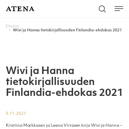
Skip to content
Hae
Atena Kustannus
Me
Browse:
Navigoi
Etusivu
Wivi ja Hanna tietokirjallisuuden Finlandia-ehdokas 2021
Wivi ja Hanna
tietokirjallisuuden
Finlandia-ehdokas 2021
9.11.2021
Kristiina Markkasen ja Leena Virtasen kirja Wivi ja Hanna –