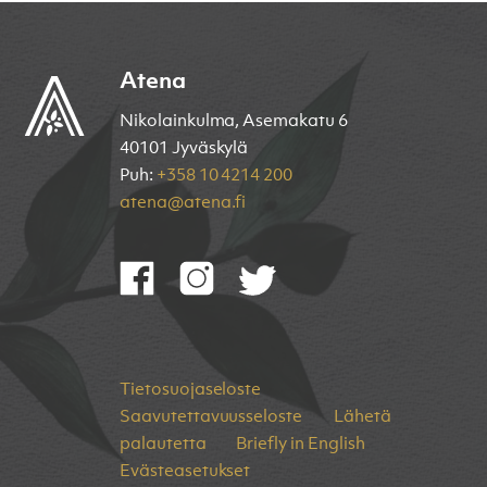
Atena
Nikolainkulma, Asemakatu 6
40101 Jyväskylä
Puh:
+358 10 4214 200
atena@atena.fi
Tietosuojaseloste
Saavutettavuusseloste
Lähetä
palautetta
Briefly in English
Evästeasetukset