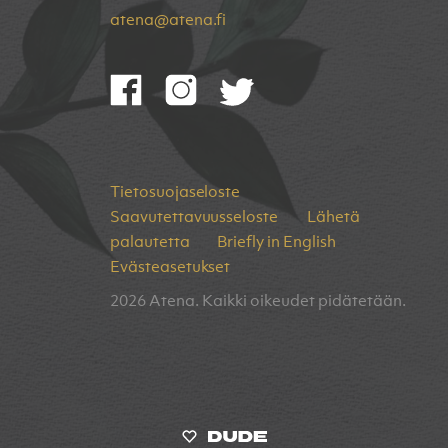
atena@atena.fi
Tietosuojaseloste
Saavutettavuusseloste
Lähetä
palautetta
Briefly in English
Evästeasetukset
2026 Atena. Kaikki oikeudet pidätetään.