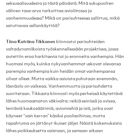
seksuaalisuudesta ja tästä päivästä. Mitä sukupuolten
välinen tasa-arvo tarkoittaa avioliitossa ja
vanhemmuudessa? Mikä on parisuhteessa sallittua, mikä
satuttavaa vallankäyttöä?
Tiina Katriina Tikkanen
kiinnostui parisuhteiden
valtadynamiikoista työskennellessään projektissa, jossa
autettiin eroa harkitsevia tai jo eronneita vanhempia. Hän
huomasi myös, kuinka nykyvanhemmat uskovat olevansa
parempia vanhempia kuin heidän omat vanhempansa
olivat olleet. Mutta vaikka asioista puhutaan enemmän,
läsnäolo on vaikeaa. Vanhemmuutta ja parisuhdetta
suoritetaan. Tikkasta kiinnosti myös perheissä käytettävä
lähes huomaamaton väkivalta: reikiä seinissä ja ovissa,
lentäviä kaukosäätimiä, aviomiehiä ja isiä, jotka ovat
käyneet ”vain kerran” käsiksi puolisoihinsa, mutta
tapahtuma on jättänyt ikuiset jäljet. Näistä kokemuksista
lähes poikkeuksetta vaietaan, ja samaan aikaan