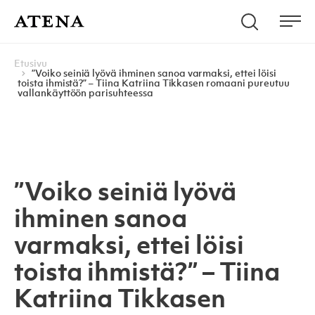
Skip to content
Hae
Atena Kustannus
Me
Browse:
Navigoi
Etusivu
”Voiko seiniä lyövä ihminen sanoa varmaksi, ettei löisi
toista ihmistä?” – Tiina Katriina Tikkasen romaani pureutuu
vallankäyttöön parisuhteessa
”Voiko seiniä lyövä
ihminen sanoa
varmaksi, ettei löisi
toista ihmistä?” – Tiina
Katriina Tikkasen