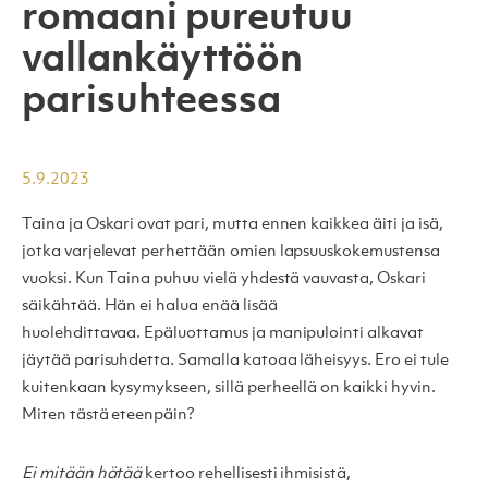
romaani pureutuu
vallankäyttöön
parisuhteessa
5.9.2023
Taina ja Oskari ovat pari, mutta ennen kaikkea äiti ja isä,
jotka varjelevat perhettään omien lapsuuskokemustensa
vuoksi. Kun Taina puhuu vielä yhdestä vauvasta, Oskari
säikähtää. Hän ei halua enää lisää
huolehdittavaa. Epäluottamus ja manipulointi alkavat
jäytää parisuhdetta. Samalla katoaa läheisyys. Ero ei tule
kuitenkaan kysymykseen, sillä perheellä on kaikki hyvin.
Miten tästä eteenpäin?
Ei mitään hätää
kertoo rehellisesti ihmisistä,