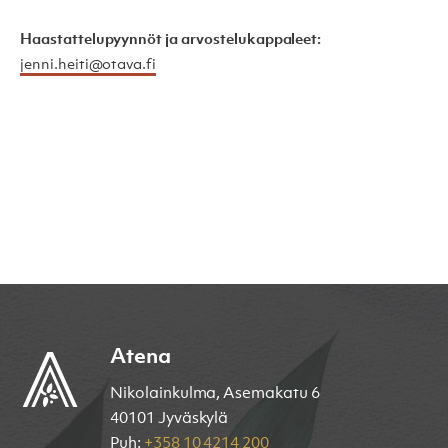
Haastattelupyynnöt ja arvostelukappaleet:
jenni.heiti@otava.fi
Atena
Nikolainkulma, Asemakatu 6
40101 Jyväskylä
Puh:
+358 10 4214 200