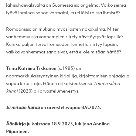
lähisuhdeväkivalta on Suomessa iso ongelma. Voiko seiniä
lyövä ihminen sanoa varmaksi, ettei löisi toista ihmistä?
Romaanissa on mukana myös lasten näkökulma. Miten
vanhemmuus ja vanhempien riitely näyttäytyvät lapsille?
Kuinka paljon turvattomuuden tunnetta siirtyy lapsiin,
vaikka vanhemmat sanoisivat, että ei ole mitään hätää?
Tiina Katriina Tikkanen
(s.1983) on
noormarkkulaissyntyinen kirjailija, kirjoittamisen ohjaaja ja
vapaa kirjoittaja. Hänen esikoisteoksensa
Toinen silmä
kiinni
(2020) oli arvostelumenestys.
Ei mitään hätää
on arvosteluvapaa 8.9.2023.
Äänikirja julkaistaan 18.9.2023, lukijana Anniina
Piiparinen.