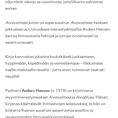
näyttävät olevan se ruumiinosa, jota liikunta vahvistaa
eniten.
Aivovoimaa junior
on supersuositun
Aivovoimaa-
teoksen
pikkusisarus. Uutuudessa menestyskirjailija Anders Hansen
kertoo kiinnostavia faktoja ja juttuja innostavasti ja
asiantuntevasti.
Kirja kannustaa jokaista kouluikäistä juoksemaan,
hyppimään, kiipeämään ja voimailemaan – liikkumaan
itselle mieluisalla tavalla – jotta aivot toimisivat taatusti
täysillä!
Psykiatri
Anders Hansen
(s. 1974) on kirjoittanut
myyntimenestysteokset
Aivovoimaa
ja
Aivoblues
. Hänen
kirjansa käsittelevät ihmisaivojen salaisuuksia, ja hän on
kiistatta Ruotsin suosituin asiantuntija aivoihin ja
terveysasioihin liittyvissä kysymyksissä.