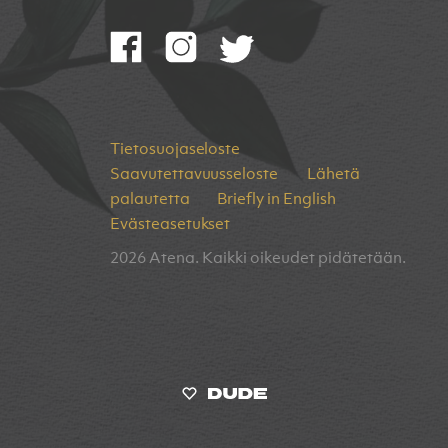
Tietosuojaseloste
Saavutettavuusseloste
Lähetä
palautetta
Briefly in English
Evästeasetukset
2026 Atena. Kaikki oikeudet pidätetään.