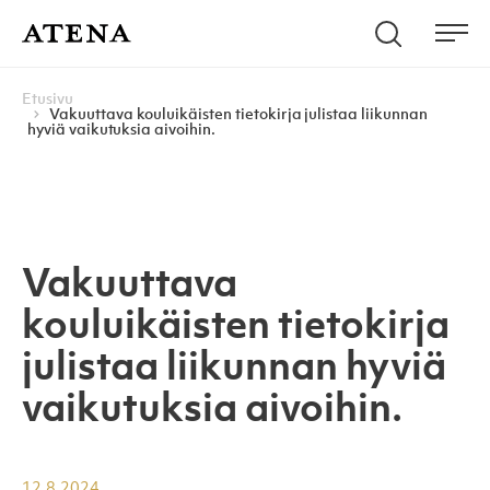
Skip to content
Hae
Atena Kustannus
Me
Browse:
Navigoi
Etusivu
Vakuuttava kouluikäisten tietokirja julistaa liikunnan
hyviä vaikutuksia aivoihin.
Vakuuttava
kouluikäisten tietokirja
julistaa liikunnan hyviä
vaikutuksia aivoihin.
12.8.2024