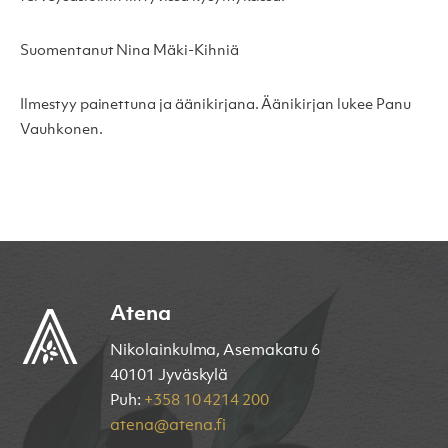
Suomentanut Nina Mäki-Kihniä
Ilmestyy painettuna ja äänikirjana. Äänikirjan lukee Panu
Vauhkonen.
Atena
Nikolainkulma, Asemakatu 6
40101 Jyväskylä
Puh:
+358 10 4214 200
atena@atena.fi