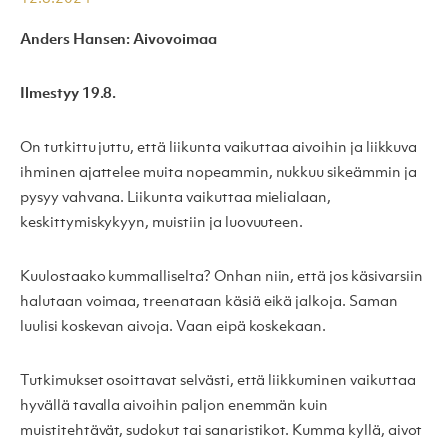
Anders Hansen: Aivovoimaa
Ilmestyy 19.8.
On tutkittu juttu, että liikunta vaikuttaa aivoihin ja liikkuva
ihminen ajattelee muita nopeammin, nukkuu sikeämmin ja
pysyy vahvana. Liikunta vaikuttaa mielialaan,
keskittymiskykyyn, muistiin ja luovuuteen.
Kuulostaako kummalliselta? Onhan niin, että jos käsivarsiin
halutaan voimaa, treenataan käsiä eikä jalkoja. Saman
luulisi koskevan aivoja. Vaan eipä koskekaan.
Tutkimukset osoittavat selvästi, että liikkuminen vaikuttaa
hyvällä tavalla aivoihin paljon enemmän kuin
muistitehtävät, sudokut tai sanaristikot. Kumma kyllä, aivot