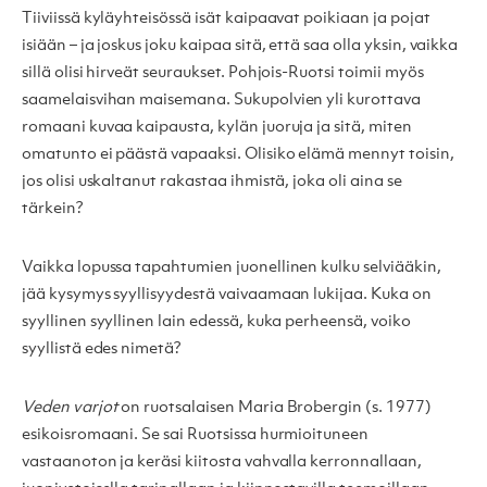
Tiiviissä kyläyhteisössä isät kaipaavat poikiaan ja pojat
isiään – ja joskus joku kaipaa sitä, että saa olla yksin, vaikka
sillä olisi hirveät seuraukset. Pohjois-Ruotsi toimii myös
saamelaisvihan maisemana. Sukupolvien yli kurottava
romaani kuvaa kaipausta, kylän juoruja ja sitä, miten
omatunto ei päästä vapaaksi. Olisiko elämä mennyt toisin,
jos olisi uskaltanut rakastaa ihmistä, joka oli aina se
tärkein?
Vaikka lopussa tapahtumien juonellinen kulku selviääkin,
jää kysymys syyllisyydestä vaivaamaan lukijaa. Kuka on
syyllinen syyllinen lain edessä, kuka perheensä, voiko
syyllistä edes nimetä?
Veden varjot
on ruotsalaisen Maria Brobergin (s. 1977)
esikoisromaani. Se sai Ruotsissa hurmioituneen
vastaanoton ja keräsi kiitosta vahvalla kerronnallaan,