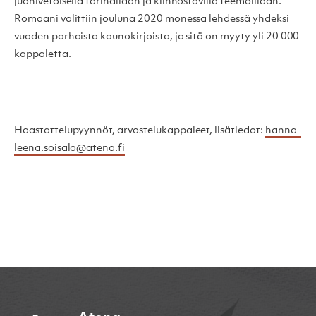
juonivetoisella tarinallaan ja kiinnostavilla teemoillaan.
Romaani valittiin jouluna 2020 monessa lehdessä yhdeksi
vuoden parhaista kaunokirjoista, ja sitä on myyty yli 20 000
kappaletta.
Haastattelupyynnöt, arvostelukappaleet, lisätiedot:
hanna-
leena.soisalo@atena.fi