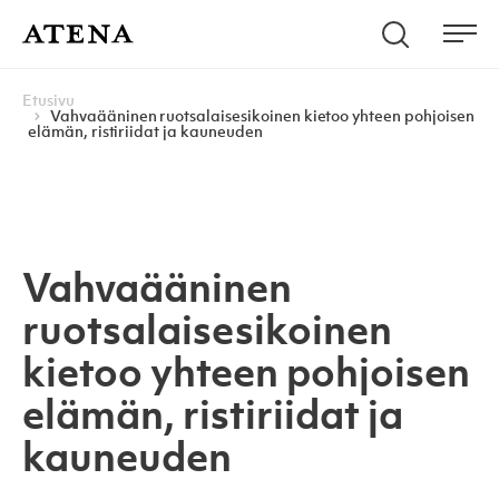
Skip to content
Hae
Atena Kustannus
Me
Browse:
Navigoi
Etusivu
Vahvaääninen ruotsalaisesikoinen kietoo yhteen pohjoisen
elämän, ristiriidat ja kauneuden
Vahvaääninen
ruotsalaisesikoinen
kietoo yhteen pohjoisen
elämän, ristiriidat ja
kauneuden