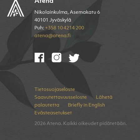
Atena
Nikolainkulma, Asemakatu 6
40101 Jyväskylä
Puh:
+358 10 4214 200
atena@atena.fi
Tietosuojaseloste
Saavutettavuusseloste
Lähetä
palautetta
Briefly in English
Evästeasetukset
2026 Atena. Kaikki oikeudet pidätetään.