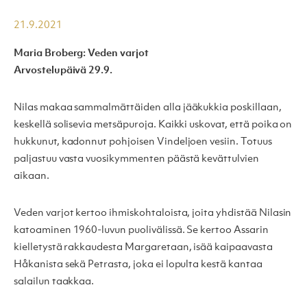
21.9.2021
Maria Broberg: Veden varjot
Arvostelupäivä 29.9.
Nilas makaa sammalmättäiden alla jääkukkia poskillaan,
keskellä solisevia metsäpuroja. Kaikki uskovat, että poika on
hukkunut, kadonnut pohjoisen Vindeljoen vesiin. Totuus
paljastuu vasta vuosikymmenten päästä kevättulvien
aikaan.
Veden varjot kertoo ihmiskohtaloista, joita yhdistää Nilasin
katoaminen 1960-luvun puolivälissä. Se kertoo Assarin
kielletystä rakkaudesta Margaretaan, isää kaipaavasta
Håkanista sekä Petrasta, joka ei lopulta kestä kantaa
salailun taakkaa.