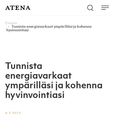
Skip to content
Hae
Atena Kustannus
Me
Browse:
Navigoi
Etusivu
Tunnista energiavarkaat ympärilläsi ja kohenna
hyvinvointiasi
Tunnista
energiavarkaat
ympärilläsi ja kohenna
hyvinvointiasi
9.3.2023