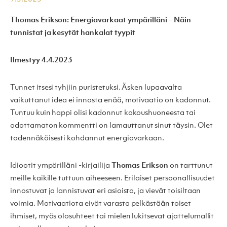
Thomas Erikson: Energiavarkaat ympärilläni – Näin
tunnistat ja kesytät hankalat tyypit
Ilmestyy 4.4.2023
Tunnet itsesi tyhjiin puristetuksi. Äsken lupaavalta
vaikuttanut idea ei innosta enää, motivaatio on kadonnut.
Tuntuu kuin happi olisi kadonnut kokoushuoneesta tai
odottamaton kommentti on lamauttanut sinut täysin. Olet
todennäköisesti kohdannut energiavarkaan.
Idiootit ympärilläni -kirjailija
Thomas Erikson
on tarttunut
meille kaikille tuttuun aiheeseen. Erilaiset persoonallisuudet
innostuvat ja lannistuvat eri asioista, ja vievät toisiltaan
voimia. Motivaatiota eivät varasta pelkästään toiset
ihmiset, myös olosuhteet tai mielen lukitsevat ajattelumallit