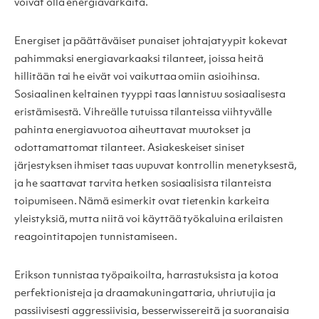
voivat olla energiavarkaita.
Energiset ja päättäväiset punaiset johtajatyypit kokevat
pahimmaksi energiavarkaaksi tilanteet, joissa heitä
hillitään tai he eivät voi vaikuttaa omiin asioihinsa.
Sosiaalinen keltainen tyyppi taas lannistuu sosiaalisesta
eristämisestä. Vihreälle tutuissa tilanteissa viihtyvälle
pahinta energiavuotoa aiheuttavat muutokset ja
odottamattomat tilanteet. Asiakeskeiset siniset
järjestyksen ihmiset taas uupuvat kontrollin menetyksestä,
ja he saattavat tarvita hetken sosiaalisista tilanteista
toipumiseen. Nämä esimerkit ovat tietenkin karkeita
yleistyksiä, mutta niitä voi käyttää työkaluina erilaisten
reagointitapojen tunnistamiseen.
Erikson tunnistaa työpaikoilta, harrastuksista ja kotoa
perfektionisteja ja draamakuningattaria, uhriutujia ja
passiivisesti aggressiivisia, besserwissereitä ja suoranaisia