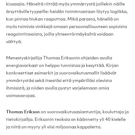
kiusaajia. Häneltä riittää myös ymmärrystä joillekin näille
ärsyttäville tyypeille: heidän toiminnastaan löytyy logiikka,
kun pintaa hiukan raaputtaa. Mikä parasta, hänellä on
myös toimivia vinkkejä omaan persoonallisuuteen sopivista
reagointitavoista, joilla yhteentörmäyksiltä voidaan
välttyä.
Menestyskirjailija Thomas Eriksonin ohjeiden avulla
energiavarkaat on helppo tunnistaa ja kesyttää. Kirjan
konkreettiset esimerkit ja vuorovaikutusmallit lisäävät
ymmärrystäsi sekä itsestäsi että ympärilläsi olevista
ihmisistä, ja niiden avulla pystyt varjelemaan omia
voimavarojasi.
Thomas Erikson
on vuorovaikutusasiantuntija, kouluttaja ja
tietokirjailija. Eriksonin teoksia on käännetty yli 40 kielelle
ja niitä on myyty yli viisi miljoonaa kappaletta.