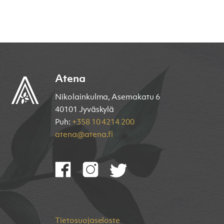
Atena
Nikolainkulma, Asemakatu 6
40101 Jyväskylä
Puh:
+358 10 4214 200
atena@atena.fi
Tietosuojaseloste