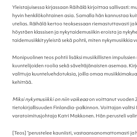
Yleistajuisessa kirjassaan Räihälä kirjoittaa sallivasti: 
hyvin henkilökohtainen asia. Samalla hän kannustaa ku
utelias. Räihälä kertoo teoksessaan riemastuttavasti ja ku
höystäen klassisen ja nykytaidemusiikin eroista ja nykyh
taidemusiikkityyleistä sekä pohtii, miten nykymusiikkia v
Monipuolinen teos pohtii lisäksi musiikillisten impulssien
kuuntelijoiden roolia sekä säveltäjänaisten asemaa. Kirj
valittuja kuunteluehdotuksia, joilla omaa musiikkimakua
kehittää.
Miksi nykymusiikki on niin vaikeaa
on voittanut vuoden 
tietokirjallisuuden Finlandia-palkinnon. Voittajan valitsi
varatoimitusjohtaja Katri Makkonen. Hän perusteli vali
[Teos] ”perustelee kauniisti, vastaansanomattomasti ja 