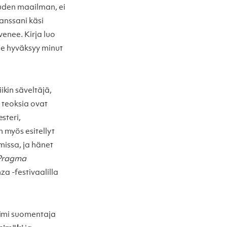
uuden maailman, ei
anssani käsi
venee. Kirja luo
 Se hyväksyy minut
kin säveltäjä,
n teoksia ovat
steri,
 myös esitellyt
missa, ja hänet
Pragma
 -festivaalilla
oimi suomentaja