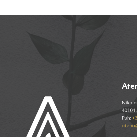
Ate
Nikola
40101 
Puh:
+3
atena@