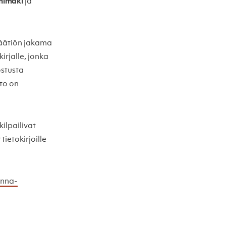
nimäki
ja
säätiön jakama
irjalle, jonka
ostusta
nto on
kilpailivat
tietokirjoille
nna-