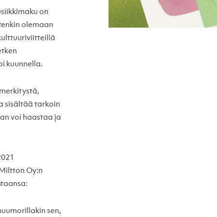
musiikkimaku on
itenkin olemaan
lttuuriviitteillä
etken
oi kuunnella.
 merkitystä,
a sisältää tarkoin
an voi haastaa ja
2021
 Miltton Oy:n
ntaansa:
huumorillakin sen,