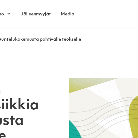
mo
Jälleenmyyjät
Media
Open child menu
kuuntelukokemusta pohtivalle teokselle
n
iikkia
usta
e