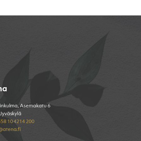
na
inkulma, Asemakatu 6
Jyväskylä
58 10 4214 200
atena.fi