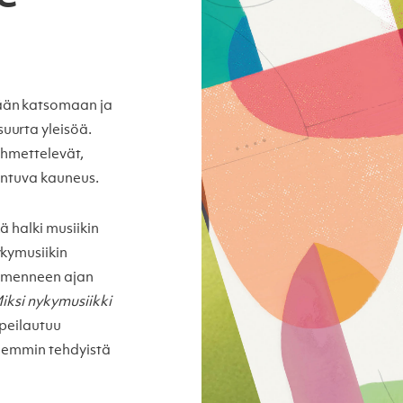
ään katsomaan ja
uurta yleisöä.
ihmettelevät,
 tuntuva kauneus.
kä halki musiikin
ykymusiikin
on menneen ajan
iksi nykymusiikki
 peilautuu
aiemmin tehdyistä