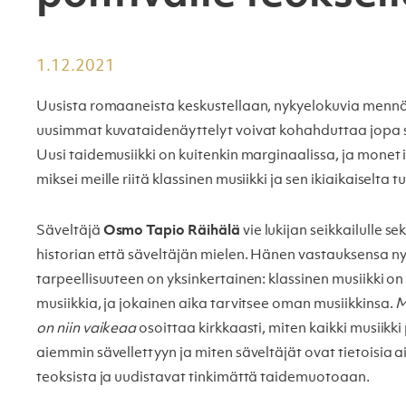
1.12.2021
Uusista romaaneista keskustellaan, nykyelokuvia menn
uusimmat kuvataidenäyttelyt voivat kohahduttaa jopa s
Uusi taidemusiikki on kuitenkin marginaalissa, ja monet 
miksei meille riitä klassinen musiikki ja sen ikiaikaiselta
Säveltäjä
Osmo Tapio Räihälä
vie lukijan seikkailulle se
historian että säveltäjän mielen. Hänen vastauksensa n
tarpeellisuuteen on yksinkertainen: klassinen musiikki 
musiikkia, ja jokainen aika tarvitsee oman musiikkinsa.
M
on niin vaikeaa
osoittaa kirkkaasti, miten kaikki musiikki
aiemmin sävellettyyn ja miten säveltäjät ovat tietoisia 
teoksista ja uudistavat tinkimättä taidemuotoaan.