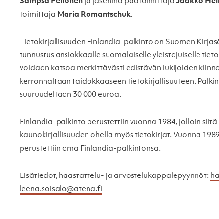
Sampsa Peltonen
ja jäseninä päätoimittaja
Jaakko Hei
toimittaja
Maria Romantschuk
.
Tietokirjallisuuden Finlandia-palkinto on Suomen Kirja
tunnustus ansiokkaalle suomalaiselle yleistajuiselle tietok
voidaan katsoa merkittävästi edistävän lukijoiden kiinn
kerronnaltaan taidokkaaseen tietokirjallisuuteen. Palki
suuruudeltaan 30 000 euroa.
Finlandia-palkinto perustettiin vuonna 1984, jolloin siitä 
kaunokirjallisuuden ohella myös tietokirjat. Vuonna 1989 
perustettiin oma Finlandia-palkintonsa.
Lisätiedot, haastattelu- ja arvostelukappalepyynnöt:
ha
leena.soisalo@atena.fi