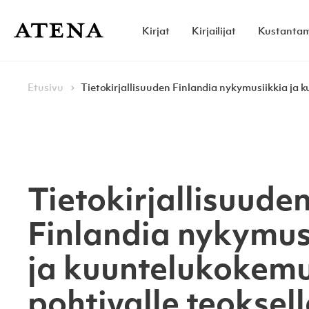
Skip to content
Kirjat
Kirjailijat
Kustanta
Atena Kustannus
Browse:
Navigoi
Etusivu
Tietokirjallisuuden Finlandia nykymusiikkia ja 
Tietokirjallisuude
Finlandia nykymus
ja kuuntelukokem
pohtivalle teoksell