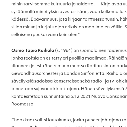
mihin tarvitsemme kulttuuria ja taidetta. — Kirja avaa 
sysäämällä minut yksin ovesta sisään, vaan kulkemalla k
kädessä. Epävarmuus, jota kirjaan tarttuessa tunsin, häl
sillan minun ja kirjoittajan erilaisten maailmojen välille.
sellaisena puukorvana kuin olen.”
Osmo Tapio Räihälä
(s. 1964) on suomalainen taidemusii
jonka teoksia on esitetty eri puolilla maailmaa. Räihälä
tilanneet ja esittäneet muun muassa Radion sinfoniaorke
Gewandhausorchester ja London Sinfonietta. Räihälä on
sävellyksiä sadoissa konserteissa sekä radio- ja tv-ohjel
tunnetaan sujuvana kirjoittajana. Hänen sävellyksensä
kantaesitetään sunnuntaina 5.12.2021 Nuova Consonanza
Roomassa.
Ehdokkaat valitsi lautakunta, jonka puheenjohtajana t