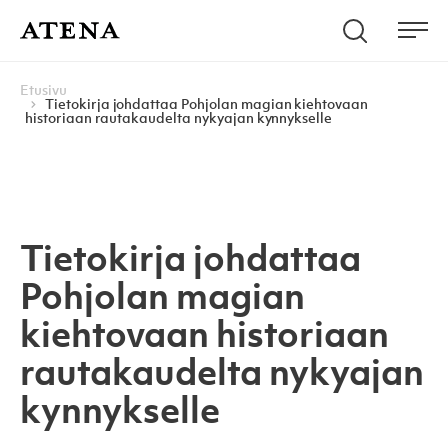
Skip to content
Hae
Atena Kustannus
Me
Browse:
Navigoi
Etusivu
Tietokirja johdattaa Pohjolan magian kiehtovaan
historiaan rautakaudelta nykyajan kynnykselle
Tietokirja johdattaa
Pohjolan magian
kiehtovaan historiaan
rautakaudelta nykyajan
kynnykselle