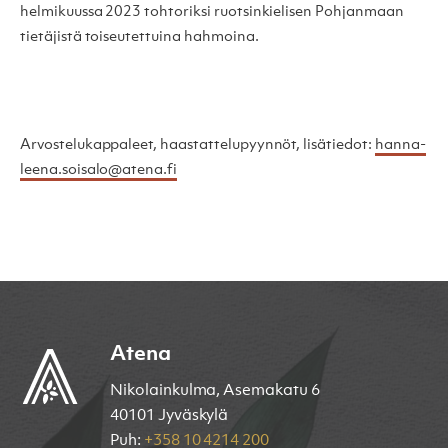
helmikuussa 2023 tohtoriksi ruotsinkielisen Pohjanmaan
tietäjistä toiseutettuina hahmoina.
Arvostelukappaleet, haastattelupyynnöt, lisätiedot:
hanna-
leena.soisalo@atena.fi
Atena
Nikolainkulma, Asemakatu 6
40101 Jyväskylä
Puh:
+358 10 4214 200