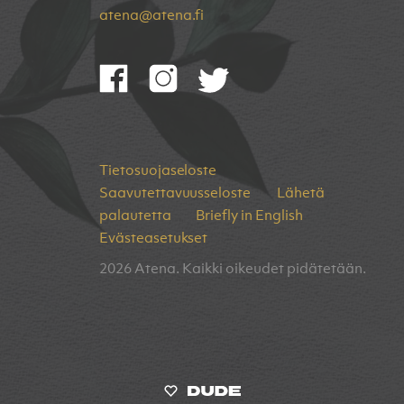
atena@atena.fi
Tietosuojaseloste
Saavutettavuusseloste
Lähetä
palautetta
Briefly in English
Evästeasetukset
2026 Atena. Kaikki oikeudet pidätetään.