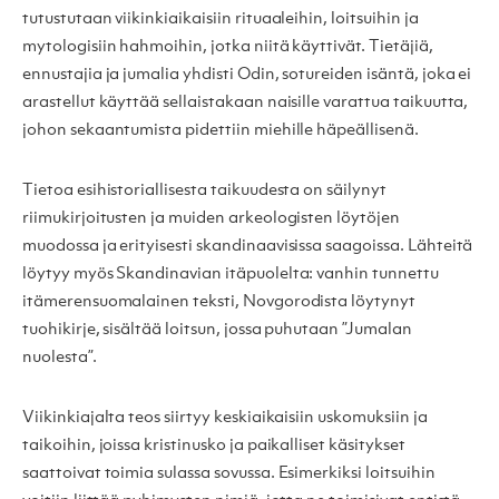
tutustutaan viikinkiaikaisiin rituaaleihin, loitsuihin ja
mytologisiin hahmoihin, jotka niitä käyttivät. Tietäjiä,
ennustajia ja jumalia yhdisti Odin, sotureiden isäntä, joka ei
arastellut käyttää sellaistakaan naisille varattua taikuutta,
johon sekaantumista pidettiin miehille häpeällisenä.
Tietoa esihistoriallisesta taikuudesta on säilynyt
riimukirjoitusten ja muiden arkeologisten löytöjen
muodossa ja erityisesti skandinaavisissa saagoissa. Lähteitä
löytyy myös Skandinavian itäpuolelta: vanhin tunnettu
itämerensuomalainen teksti, Novgorodista löytynyt
tuohikirje, sisältää loitsun, jossa puhutaan ”Jumalan
nuolesta”.
Viikinkiajalta teos siirtyy keskiaikaisiin uskomuksiin ja
taikoihin, joissa kristinusko ja paikalliset käsitykset
saattoivat toimia sulassa sovussa. Esimerkiksi loitsuihin