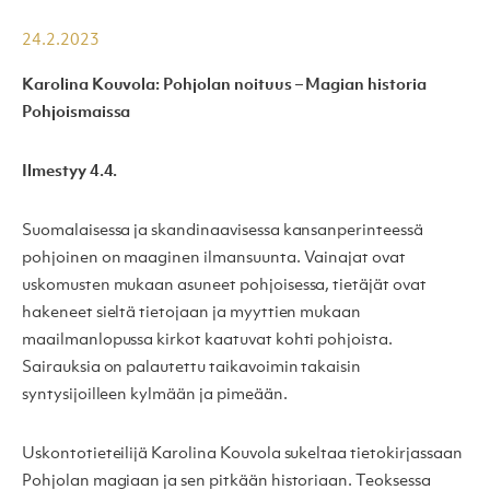
24.2.2023
Karolina Kouvola: Pohjolan noituus – Magian historia
Pohjoismaissa
Ilmestyy 4.4.
Suomalaisessa ja skandinaavisessa kansanperinteessä
pohjoinen on maaginen ilmansuunta. Vainajat ovat
uskomusten mukaan asuneet pohjoisessa, tietäjät ovat
hakeneet sieltä tietojaan ja myyttien mukaan
maailmanlopussa kirkot kaatuvat kohti pohjoista.
Sairauksia on palautettu taikavoimin takaisin
syntysijoilleen kylmään ja pimeään.
Uskontotieteilijä Karolina Kouvola sukeltaa tietokirjassaan
Pohjolan magiaan ja sen pitkään historiaan. Teoksessa