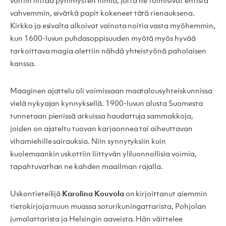
voitiin liittää pyhimysten nimiä, jotta ne toimisivat entistä
vahvemmin, eivätkä papit kokeneet tätä rienauksena.
Kirkko ja esivalta alkoivat vainota noitia vasta myöhemmin,
kun 1600-luvun puhdasoppisuuden myötä myös hyvää
tarkoittava magia alettiin nähdä yhteistyönä paholaisen
kanssa.
Maaginen ajattelu oli voimissaan maatalousyhteiskunnissa
vielä nykyajan kynnyksellä. 1900-luvun alusta Suomesta
tunnetaan pienissä arkuissa haudattuja sammakkoja,
joiden on ajateltu tuovan karjaonnea tai aiheuttavan
vihamiehille sairauksia. Niin synnytyksiin kuin
kuolemaankin uskottiin liittyvän yliluonnollisia voimia,
tapahtuvathan ne kahden maailman rajalla.
Uskontieteilijä
Karolina Kouvola
on kirjoittanut aiemmin
tietokirjoja muun muassa soturikuningattarista, Pohjolan
jumalattarista ja Helsingin aaveista. Hän väittelee