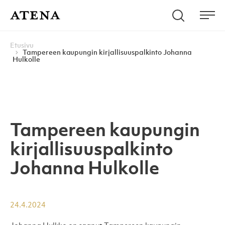
Skip to content
Hae
Atena Kustannus
Me
Browse:
Navigoi
Etusivu
Tampereen kaupungin kirjallisuuspalkinto Johanna
Hulkolle
Tampereen kaupungin
kirjallisuuspalkinto
Johanna Hulkolle
24.4.2024