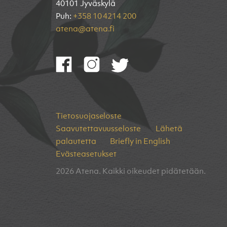
40101 Jyväskylä
Puh:
+358 10 4214 200
atena@atena.fi
Tietosuojaseloste
Saavutettavuusseloste
Lähetä
palautetta
Briefly in English
Evästeasetukset
2026 Atena. Kaikki oikeudet pidätetään.