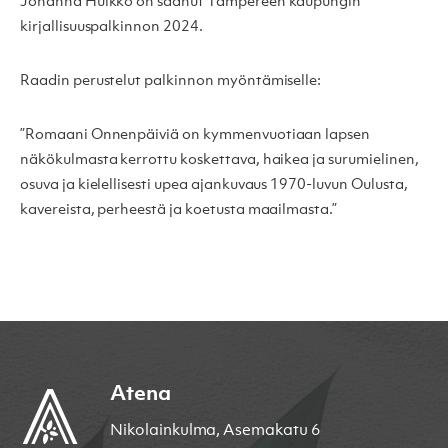
Johanna Hulkko on saanut Tampereen kaupungin
kirjallisuuspalkinnon 2024.
Raadin perustelut palkinnon myöntämiselle:
”Romaani Onnenpäiviä on kymmenvuotiaan lapsen
näkökulmasta kerrottu koskettava, haikea ja surumielinen,
osuva ja kielellisesti upea ajankuvaus 1970-luvun Oulusta,
kavereista, perheestä ja koetusta maailmasta.”
Atena
Nikolainkulma, Asemakatu 6