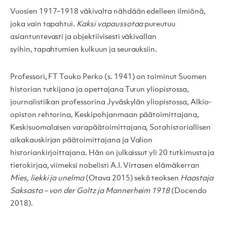
Vuosien 1917–1918 väkivalta nähdään edelleen ilmiönä,
joka vain tapahtui.
Kaksi vapaussotaa
pureutuu
asiantuntevasti ja objektiivisesti väkivallan
syihin, tapahtumien kulkuun ja seurauksiin.
Professori, FT Touko Perko (s. 1941) on toiminut Suomen
historian tutkijana ja opettajana Turun yliopistossa,
journalistiikan professorina Jyväskylän yliopistossa, Alkio-
opiston rehtorina, Keskipohjanmaan päätoimittajana,
Keskisuomalaisen varapäätoimittajana, Sotahistoriallisen
aikakauskirjan päätoimittajana ja Valion
historiankirjoittajana. Hän on julkaissut yli 20 tutkimusta ja
tietokirjaa, viimeksi nobelisti A.I. Virtasen elämäkerran
Mies, liekki ja unelma
(Otava 2015) sekä teoksen
Haastaja
Saksasta – von der Goltz ja Mannerheim 1918
(Docendo
2018).