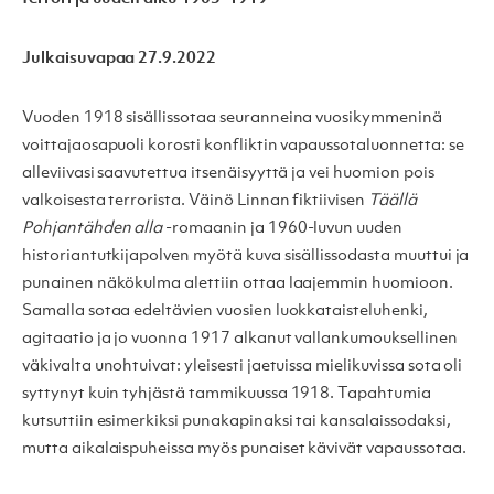
Julkaisuvapaa 27.9.2022
Vuoden 1918 sisällissotaa seuranneina vuosikymmeninä
voittajaosapuoli korosti konfliktin vapaussotaluonnetta: se
alleviivasi saavutettua itsenäisyyttä ja vei huomion pois
valkoisesta terrorista. Väinö Linnan fiktiivisen
Täällä
Pohjantähden alla
-romaanin ja 1960-luvun uuden
historiantutkijapolven myötä kuva sisällissodasta muuttui ja
punainen näkökulma alettiin ottaa laajemmin huomioon.
Samalla sotaa edeltävien vuosien luokkataisteluhenki,
agitaatio ja jo vuonna 1917 alkanut vallankumouksellinen
väkivalta unohtuivat: yleisesti jaetuissa mielikuvissa sota oli
syttynyt kuin tyhjästä tammikuussa 1918. Tapahtumia
kutsuttiin esimerkiksi punakapinaksi tai kansalaissodaksi,
mutta aikalaispuheissa myös punaiset kävivät vapaussotaa.