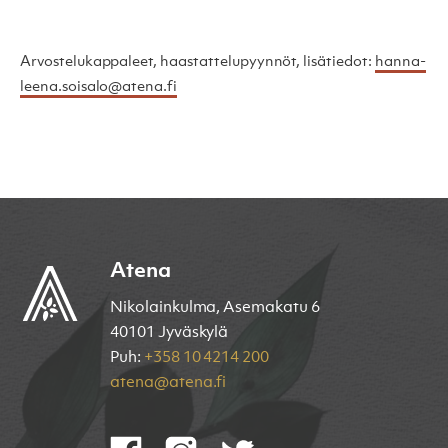
Arvostelukappaleet, haastattelupyynnöt, lisätiedot:
hanna-
leena.soisalo@atena.fi
Atena
Nikolainkulma, Asemakatu 6
40101 Jyväskylä
Puh:
+358 10 4214 200
atena@atena.fi