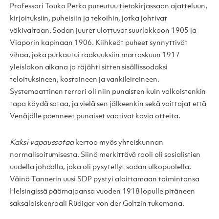
Professori Touko Perko pureutuu tietokirjassaan ajatteluun,
kirjoituksiin, puheisiin ja tekoihin, jotka johtivat
väkivaltaan. Sodan juuret ulottuvat suurlakkoon 1905 ja
Viaporin kapinaan 1906. Kiihkeät puheet synnyttivät
vihaa, joka purkautui raakuuksiin marraskuun 1917
yleislakon aikana ja räjähti sitten sisällissodaksi
teloituksineen, kostoineen ja vankileireineen.
Systemaattinen terrori oli niin punaisten kuin valkoistenkin
tapa käydä sotaa, ja vielä sen jälkeenkin sekä voittajat että
Venäjälle paenneet punaiset vaativat kovia otteita.
Kaksi vapaussotaa
kertoo myös yhteiskunnan
normalisoitumisesta. Siinä merkittävä rooli oli sosialistien
uudella johdolla, joka oli pysytellyt sodan ulkopuolella.
Väinö Tannerin uusi SDP pystyi aloittamaan toimintansa
Helsingissä päämajaansa vuoden 1918 lopulle pitäneen
saksalaiskenraali Rüdiger von der Goltzin tukemana.