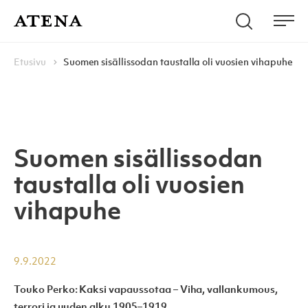
Skip to content
Hae
Atena Kustannus
Me
Browse:
Navigoi
Etusivu
Suomen sisällissodan taustalla oli vuosien vihapuhe
Suomen sisällissodan
taustalla oli vuosien
vihapuhe
9.9.2022
Touko Perko: Kaksi vapaussotaa – Viha, vallankumous,
terrori ja uuden alku 1905–1919