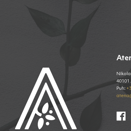
Ate
Nikola
40101 
Puh:
+3
atena@