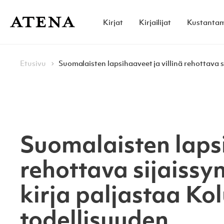
Skip to content
Kirjat
Kirjailijat
Kustanta
Atena Kustannus
Browse:
Navigoi
Etusivu
Suomalaisten lapsihaaveet ja villinä rehottava s
Suomalaisten lapsi
rehottava sijaissy
kirja paljastaa K
todellisuuden