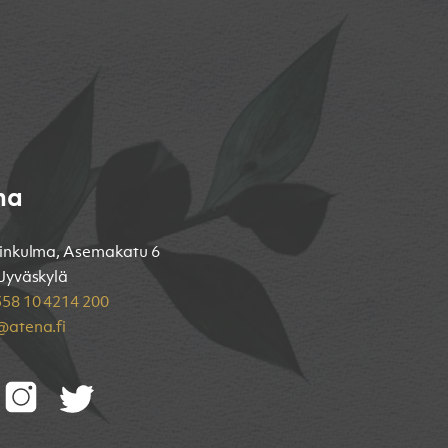
na
inkulma, Asemakatu 6
Jyväskylä
58 10 4214 200
atena.fi