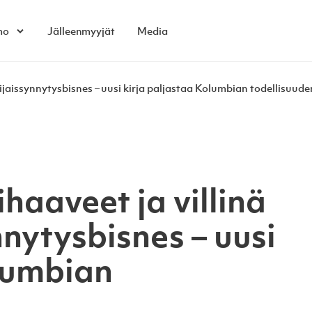
mo
Jälleenmyyjät
Media
Open child menu
ijaissynnytysbisnes – uusi kirja paljastaa Kolumbian todellisuude
haaveet ja villinä
nnytysbisnes – uusi
olumbian