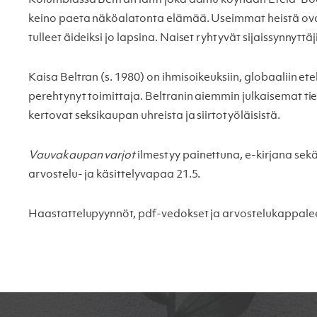
keino paeta näköalatonta elämää. Useimmat heistä ovat
tulleet äideiksi jo lapsina. Naiset ryhtyvät sijaissynnytt
Kaisa Beltran (s. 1980) on ihmisoikeuksiin, globaaliin et
perehtynyt toimittaja. Beltranin aiemmin julkaisemat tie
kertovat seksikaupan uhreista ja siirtotyöläisistä.
Vauvakaupan varjot
ilmestyy painettuna, e-kirjana sek
arvostelu- ja käsittelyvapaa 21.5.
Haastattelupyynnöt, pdf-vedokset ja arvostelukappale