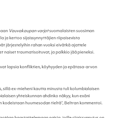
ssaan
Vauvakaupan varjot
suomalaisten suosiman
a ja kertoo sijaissynnyttäjien riipaisevista
t järjestelyihin rahan vuoksi eivätkä ajattele
t naiset traumatisoituvat, ja palkkio jää pieneksi.
vat lapsia konfliktien, köyhyyden ja epätasa-arvon
sillä ex-mieheni kautta minusta tuli kolumbialaisen
ialaisen yhteiskunnan ahdinko näkyy, kun exäni
ään kodeistaan huumesodan tieltä”, Beltran kommentoi.
táan haastattelemaan naisia, joille sijaissynnytys on