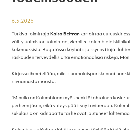
6.5.2026
Tutkiva toimittaja
Kaisa Beltran
kartoittaa uutuuskirja
välitystoimiston toimintaa, vierailee kolumbialaisklinikall
kokemuksista. Bogotássa köyhät sijaissynnyttäjät lähtevä
raskauden terveydellisiä tai emotionaalisia riskejä. Mone
Kirjassa ihmetellään, miksi suomalaispariskunnat hankki
riivaamasta maasta.
“Minulla on Kolumbiaan myös henkilökohtainen kosketus, 
perheen jäsen, eikä yhteys päättynyt avioeroon. Kolumb
sukulaisia on kidnapattu tai he ovat joutuneet lähtem
Kolumbiassa Beltran lähti joka aamu köyhään Etelä-Bogo