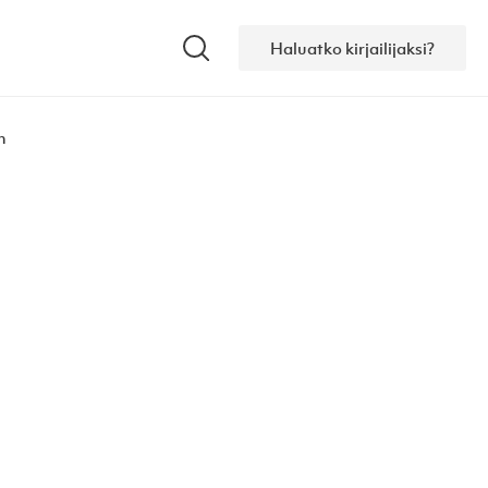
Haluatko kirjailijaksi?
Hae
n