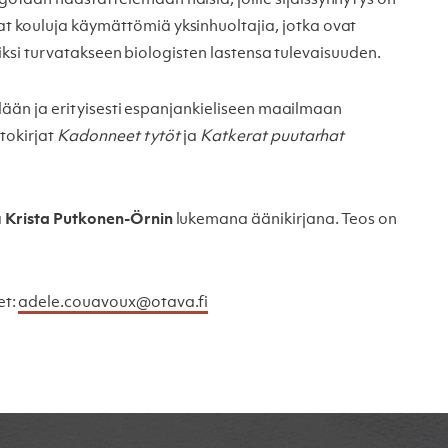
 kouluja käymättömiä yksinhuoltajia, jotka ovat
äjiksi turvatakseen biologisten lastensa tulevaisuuden.
elään ja erityisesti espanjankieliseen maailmaan
tokirjat
Kadonneet tytöt
ja
Katkerat puutarhat
ä
Krista Putkonen-Örnin
lukemana äänikirjana. Teos on
et:
adele.couavoux@otava.fi