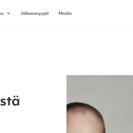
mo
Jälleenmyyjät
Media
Open child menu
a
stä