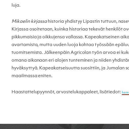
luja.
Mikaelin kirjassa
historia yhdistyy Lipastin tuttuun, nas
Kirjassa osoitetaan, kuinka historiaa tekevät henkilöt ov
pikkumaisia ja oikkujensa vallassa. Kapeakatseinen aika
avartamista, mutta uuden luoja kohtaa työssään epäluu
tuomitsemista. Jälkeenpäin Agricolan työn arvoa ei kuk
omana aikanaan eri alojen tunteminen ja niiden yhdistäm
hyväksyttyä. Kapeakatseisuutta suosittiin, ja Jumalan s
maailmassa eniten.
Haastattelupyynnöt, arvostelukappaleet, lisätiedot:
hann