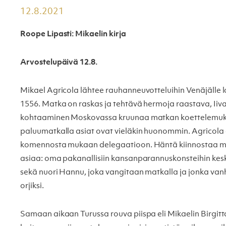
12.8.2021
Roope Lipasti: Mikaelin kirja
Arvostelupäivä 12.8.
Mikael Agricola lähtee rauhanneuvotteluihin Venäjälle
1556. Matka on raskas ja tehtävä hermoja raastava, Ii
kohtaaminen Moskovassa kruunaa matkan koettelemuks
paluumatkalla asiat ovat vieläkin huonommin. Agricola e
komennosta mukaan delegaatioon. Häntä kiinnostaa ma
asiaa: oma pakanallisiin kansanparannuskonsteihin kesk
sekä nuori Hannu, joka vangitaan matkalla ja jonka v
orjiksi.
Samaan aikaan Turussa rouva piispa eli Mikaelin Birgit