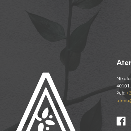
Ate
Nikola
40101 
Puh:
+3
atena@