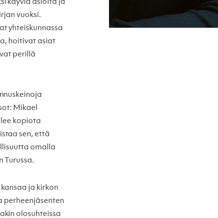
i käyviä asioita ja
rjan vuoksi.
at yhteiskunnassa
, hoitivat asiat
vat perillä
annuskeinoja
sot: Mikael
telee kopiota
staa sen, että
llisuutta omalla
n Turussa.
kansaa ja kirkon
 ja perheenjäsenten
akin olosuhteissa