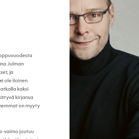
 loppuvuodesta
vana Julman
et, ja
i ole iloinen
tkalla kaksi
ittyvä kirjansa
anhemmat on myyty
ta-vaimo joutuu