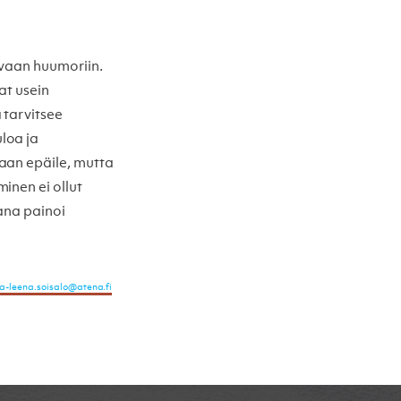
evaan huumoriin.
at usein
 tarvitsee
loa ja
aan epäile, mutta
inen ei ollut
ana painoi
a-leena.soisalo@atena.fi