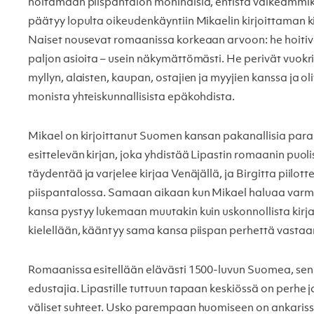
hoitamaan piispantalon moninaisia, entistä vaikeammiks
päätyy lopulta oikeudenkäyntiin Mikaelin kirjoittaman ki
Naiset nousevat romaanissa korkeaan arvoon: he hoitiv
paljon asioita – usein näkymättömästi. He perivät vuokria
myllyn, alaisten, kaupan, ostajien ja myyjien kanssa ja oli
monista yhteiskunnallisista epäkohdista.
Mikael on kirjoittanut Suomen kansan pakanallisia par
esittelevän kirjan, joka yhdistää Lipastin romaanin puoli
täydentää ja varjelee kirjaa Venäjällä, ja Birgitta piilot
piispantalossa. Samaan aikaan kun Mikael haluaa varmi
kansa pystyy lukemaan muutakin kuin uskonnollista kirja
kielellään, kääntyy sama kansa piispan perhettä vastaa
Romaanissa esitellään elävästi 1500-luvun Suomea, sen 
edustajia. Lipastille tuttuun tapaan keskiössä on perhe
väliset suhteet. Usko parempaan huomiseen on ankariss