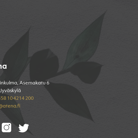
na
inkulma, Asemakatu 6
Jyväskylä
58 10 4214 200
atena.fi