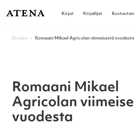
Skip to content
Kirjat
Kirjailijat
Kustanta
Atena Kustannus
Browse:
Navigoi
Etusivu
Romaani Mikael Agricolan viimeisestä vuodest
Romaani Mikael
Agricolan viimeise
vuodesta