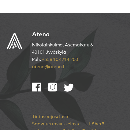
Atena
Nikolainkulma, Asemakatu 6
40101 Jyväskylä
Puh:
+358 10 4214 200
atena@atena.fi
Tietosuojaseloste
Saavutettavuusseloste
Lähetä