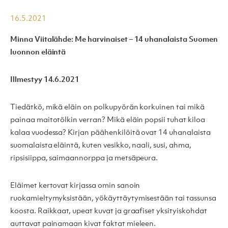
16.5.2021
Minna Viitalähde: Me harvinaiset – 14 uhanalaista Suomen
luonnon eläintä
Illmestyy 14.6.2021
Tiedätkö, mikä eläin on polkupyörän korkuinen tai mikä
painaa maitotölkin verran? Mikä eläin popsii tuhat kiloa
kalaa vuodessa? Kirjan päähenkilöitä ovat 14 uhanalaista
suomalaista eläintä, kuten vesikko, naali, susi, ahma,
ripsisiippa, saimaannorppa ja metsäpeura.
Eläimet kertovat kirjassa omin sanoin
ruokamieltymyksistään, yökäyttäytymisestään tai tassunsa
koosta. Raikkaat, upeat kuvat ja graafiset yksityiskohdat
auttavat painamaan kivat faktat mieleen.