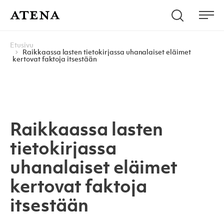
Skip to content
Hae
Atena Kustannus
Me
Browse:
Navigoi
Etusivu
Raikkaassa lasten tietokirjassa uhanalaiset eläimet
kertovat faktoja itsestään
Raikkaassa lasten
tietokirjassa
uhanalaiset eläimet
kertovat faktoja
itsestään