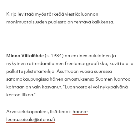
Kirja levittää myös tärkeää viestiä: luonnon
monimuotoisuuden puolesta on tehtävä kaikkensa.
Minna Viitalähde
(s. 1984) on entinen oululainen ja
nykyinen rotterdamilainen freelance graafikko, kuvittaja ja
palkittu julistetaiteilija. Asuttuaan vuosia suuressa
satamakaupungissa hänen arvostuksensa Suomen luontoa
kohtaan on vain kasvanut. ”Luonnosta ei voi nykypäivänä
kertoa liikaa.”
Arvostelukappaleet, lisätiedot:
hanna-
leena.soisalo@atena.fi