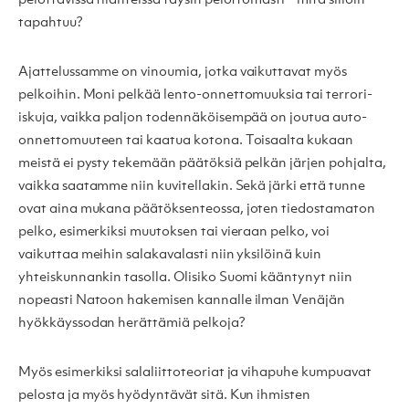
pelottavissa tilanteissa täysin pelottomasti – mitä silloin
tapahtuu?
Ajattelussamme on vinoumia, jotka vaikuttavat myös
pelkoihin. Moni pelkää lento-onnettomuuksia tai terrori-
iskuja, vaikka paljon todennäköisempää on joutua auto-
onnettomuuteen tai kaatua kotona. Toisaalta kukaan
meistä ei pysty tekemään päätöksiä pelkän järjen pohjalta,
vaikka saatamme niin kuvitellakin. Sekä järki että tunne
ovat aina mukana päätöksenteossa, joten tiedostamaton
pelko, esimerkiksi muutoksen tai vieraan pelko, voi
vaikuttaa meihin salakavalasti niin yksilöinä kuin
yhteiskunnankin tasolla. Olisiko Suomi kääntynyt niin
nopeasti Natoon hakemisen kannalle ilman Venäjän
hyökkäyssodan herättämiä pelkoja?
Myös esimerkiksi salaliittoteoriat ja vihapuhe kumpuavat
pelosta ja myös hyödyntävät sitä. Kun ihmisten