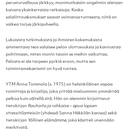
perusturvallisuus järkkyy, monimutkaisiin ongelmiin aletaan
kaivata yksinkertaisia ratkaisuja. Koska
salaliittouskomukset saavat voimansa tunteesta, niitä on
vaikea torjua järkipuheella.
Lukuisista tutkimuksista ja ihmisten kokemuksista
ammentava teos valaisee pelon ulottuvuuksia ja kannustaa
pohtimaan, miten monin tavoin se meihin vaikuttaa.
Pelosta ei ole tarpeen pyrkiä eroon, mutta sen
toimintamekanismit on hyvä tuntea.
YTM Anna Tommola (s. 1975) on helsinkiläinen vapaa
toimittaja ja kirjailija, joka yrittää mieluummin ymmärtää
pelkoa kuin vältellä sitä. Hän on aiemmin kirjoittanut
tietokirjan
Rauhoita ja rohkaise – apua lapsen
stressitilanteisiin
(yhdessä Sanna Häkkilän kanssa) sekä
tietokirjan
Y
ö
llinen elämämme
, joka käsitteli unennäön
merkitystä.