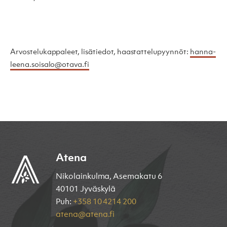
Arvostelukappaleet, lisätiedot, haastattelupyynnöt:
hanna-
leena.soisalo@otava.fi
Atena
Nikolainkulma, Asemakatu 6
40101 Jyväskylä
Puh:
+358 10 4214 200
atena@atena.fi