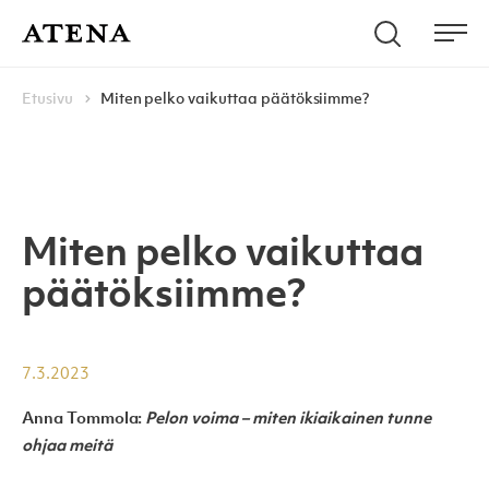
Skip to content
Hae
Atena Kustannus
Me
Browse:
Navigoi
Etusivu
Miten pelko vaikuttaa päätöksiimme?
Miten pelko vaikuttaa
päätöksiimme?
7.3.2023
Anna Tommola:
Pelon voima – miten ikiaikainen tunne
ohjaa meitä