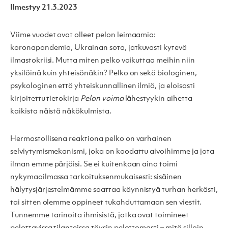
Ilmestyy 21.3.2023
Viime vuodet ovat olleet pelon leimaamia:
koronapandemia, Ukrainan sota, jatkuvasti kytevä
ilmastokriisi. Mutta miten pelko vaikuttaa meihin niin
yksilöinä kuin yhteisönäkin? Pelko on sekä biologinen,
psykologinen että yhteiskunnallinen ilmiö, ja eloisasti
kirjoitettu tietokirja
Pelon voima
lähestyykin aihetta
kaikista näistä näkökulmista.
Hermostollisena reaktiona pelko on varhainen
selviytymismekanismi, joka on koodattu aivoihimme ja jota
ilman emme pärjäisi. Se ei kuitenkaan aina toimi
nykymaailmassa tarkoituksenmukaisesti: sisäinen
hälytysjärjestelmämme saattaa käynnistyä turhan herkästi,
tai sitten olemme oppineet tukahduttamaan sen viestit.
Tunnemme tarinoita ihmisistä, jotka ovat toimineet