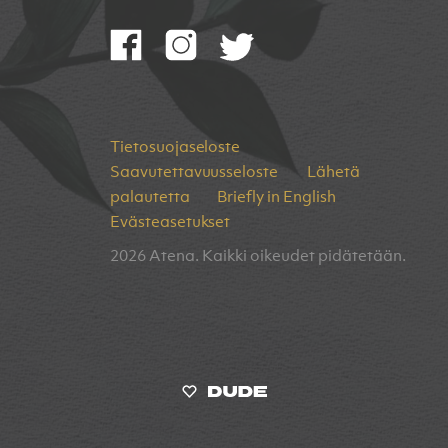
Tietosuojaseloste
Saavutettavuusseloste
Lähetä
palautetta
Briefly in English
Evästeasetukset
2026 Atena. Kaikki oikeudet pidätetään.