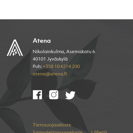
Atena
Nikolainkulma, Asemakatu 6
40101 Jyväskylä
Puh:
+358 10 4214 200
atena@atena.fi
Tietosuojaseloste
Saavutettavuusseloste
Lähetä