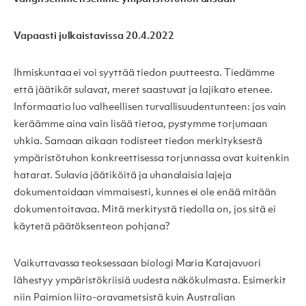
Vapaasti julkaistavissa 20.4.2022
Ihmiskuntaa ei voi syyttää tiedon puutteesta. Tiedämme
että jäätiköt sulavat, meret saastuvat ja lajikato etenee.
Informaatio luo valheellisen turvallisuudentunteen: jos vain
keräämme aina vain lisää tietoa, pystymme torjumaan
uhkia. Samaan aikaan todisteet tiedon merkityksestä
ympäristötuhon konkreettisessa torjunnassa ovat kuitenkin
hatarat. Sulavia jäätiköitä ja uhanalaisia lajeja
dokumentoidaan vimmaisesti, kunnes ei ole enää mitään
dokumentoitavaa. Mitä merkitystä tiedolla on, jos sitä ei
käytetä päätöksenteon pohjana?
Vaikuttavassa teoksessaan biologi Maria Katajavuori
lähestyy ympäristökriisiä uudesta näkökulmasta. Esimerkit
niin Paimion liito-oravametsistä kuin Australian