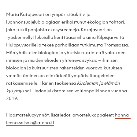
Maria Katajavuori on ympäristöaktiivi ja
luonnonsuojelubiologiaan erikoistunut ekologian tohtori,
joka tutkii pohjoisia ekosysteemejä. Katajavuori on
työskennellyt lukuisilla kenttäasemilla aina Kilpisjärveltä
Huippuvuorille ja tekee parhaillaan tutkimusta Tromssassa.
Hän yhdistelee biologiaa ja yhteiskuntatieteitä valottaen
ihmisen ja muiden eliöiden yhteneväisyyksiä – ihmisen
biologian ja kulttuuristen rakenteiden vuorovaikutuksen
ymmärtäminen on elintärkeää ympäristöongelmien
ratkaisemiselle. Hänen teoksensa
Kuoleman ja elämän
kysymys
sai Tiedonjulkistamisen valtionpalkinnon vuonna
2019.
Haastattelupyynnöt, lisätiedot, arvostelukappaleet:
hanna-
leena.soisalo@atena.fi