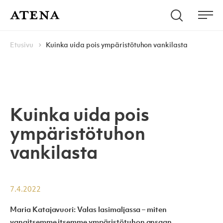
Skip to content
Hae
Atena Kustannus
Me
Browse:
Navigoi
Etusivu
Kuinka uida pois ympäristötuhon vankilasta
Kuinka uida pois
ympäristötuhon
vankilasta
7.4.2022
Maria Katajavuori: Valas lasimaljassa – miten
vangitsemme itsemme ympäristötuhon ansaan