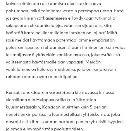
kaivostoiminnan raiskaamista alueistakin saavat
pohtimaan, miksi toimimme vastoin parempaa tietoa. Entä
jos avain kriisin ratkaisemiseen ei löydykään tutkimalla
sukupuuton uhkaamia lajeja, vaan sen sijaan olisi kiire
kääntää katse peiliin: millainen ihminen on lajina? Mikä
saisi meidät käyttämään potentiaaliamme ympäristön
pelastamiseen sen tuhoamisen sijaan? Ihminen on kuin valas
lasimaljassa: älykäs eläin vankina ansassa, joka estää sitä
valitsemasta käytösmallejaan vapaasti. Meidän
vankilamme on kulutusyhteiskunta, jolla on tarjota vain
tuhoon kannustavaa talouskilpailua.
Runsain anekdootein varustetussa kiehtovassa kirjassa
vieraillaan niin Huippuvuorilla kuin Ylitornion
kuusimetsässäkin, Kanadan inuiittien kuin Siperian
nenetsienkin parissa ja luonnostellaan yhteiskuntaa, joka
nostaisi esiin ihmiskunnan parhaat puolet: yhteisöllisyyden
ja oman elinympäristön puolustamisen.