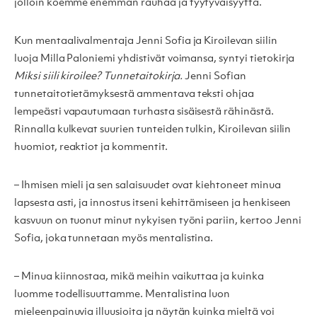
jolloin koemme enemmän rauhaa ja tyytyväisyyttä.
Kun mentaalivalmentaja Jenni Sofia ja Kiroilevan siilin
luoja Milla Paloniemi yhdistivät voimansa, syntyi tietokirja
Miksi siili kiroilee? Tunnetaitokirja.
Jenni Sofian
tunnetaitotietämyksestä ammentava teksti ohjaa
lempeästi vapautumaan turhasta sisäisestä rähinästä.
Rinnalla kulkevat suurien tunteiden tulkin, Kiroilevan siilin
huomiot, reaktiot ja kommentit.
– Ihmisen mieli ja sen salaisuudet ovat kiehtoneet minua
lapsesta asti, ja innostus itseni kehittämiseen ja henkiseen
kasvuun on tuonut minut nykyisen työni pariin, kertoo Jenni
Sofia, joka tunnetaan myös mentalistina.
– Minua kiinnostaa, mikä meihin vaikuttaa ja kuinka
luomme todellisuuttamme. Mentalistina luon
mieleenpainuvia illuusioita ja näytän kuinka mieltä voi