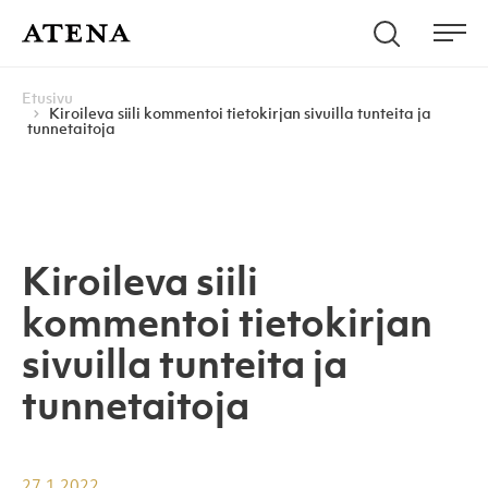
Skip to content
Hae
Atena Kustannus
Me
Browse:
Navigoi
Etusivu
Kiroileva siili kommentoi tietokirjan sivuilla tunteita ja
tunnetaitoja
Kiroileva siili
kommentoi tietokirjan
sivuilla tunteita ja
tunnetaitoja
27.1.2022