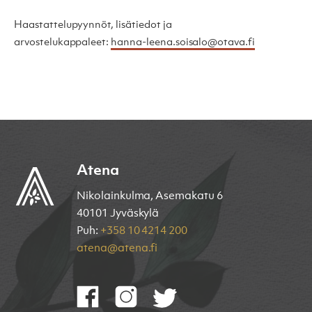
Haastattelupyynnöt, lisätiedot ja
arvostelukappaleet:
hanna-leena.soisalo@otava.fi
Atena
Nikolainkulma, Asemakatu 6
40101 Jyväskylä
Puh:
+358 10 4214 200
atena@atena.fi