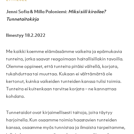
Jenni Sofia & Milla Paloniemi:
Miksi siili kiroilee?
Tunnetaitokirja
Ilmestyy 18.2.2022
Me kaikki koemme elämässämme vaikeita ja epämukavia
tunteita, jotka saavat reagoimaan haitallisillakin tavoilla.
Olemme oppineet, että tunteita pitäisi vältellä, korjata,
tukahduttaa tai muuttaa. Kukaan ei välttämättä ole
kertonut, kuinka vaikeiden tunteiden kanssa tulisi toimia.
Tunteita ei kuitenkaan tarvitse korjata – ne kannattaa
kohdata.
Tunnetaidot ovat kirjaimellisesti taitoja, joita täytyy
harjoitella. Kun osaamme toimia haastavien tunteiden
kanssa, osaamme myös tunnistaa ja ilmaista tarpeitamme,