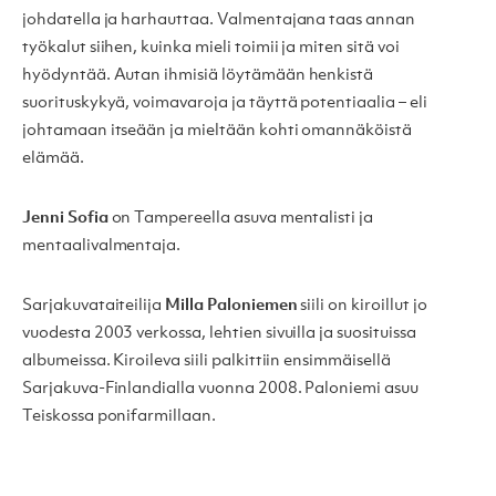
johdatella ja harhauttaa. Valmentajana taas annan
työkalut siihen, kuinka mieli toimii ja miten sitä voi
hyödyntää. Autan ihmisiä löytämään henkistä
suorituskykyä, voimavaroja ja täyttä potentiaalia – eli
johtamaan itseään ja mieltään kohti omannäköistä
elämää.
Jenni Sofia
on Tampereella asuva mentalisti ja
mentaalivalmentaja.
Sarjakuvataiteilija
Milla Paloniemen
siili on kiroillut jo
vuodesta 2003 verkossa, lehtien sivuilla ja suosituissa
albumeissa. Kiroileva siili palkittiin ensimmäisellä
Sarjakuva-Finlandialla vuonna 2008. Paloniemi asuu
Teiskossa ponifarmillaan.