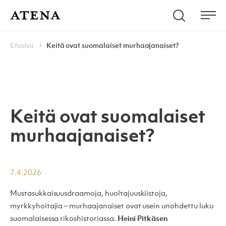
Skip to content
Hae
Atena Kustannus
Me
Browse:
Navigoi
Etusivu
Keitä ovat suomalaiset murhaajanaiset?
Keitä ovat suomalaiset
murhaajanaiset?
7.4.2026
Mustasukkaisuusdraamoja, huoltajuuskiistoja,
myrkkyhoitajia – murhaajanaiset ovat usein unohdettu luku
suomalaisessa rikoshistoriassa.
Heini Pitkäsen