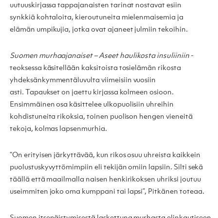
uutuuskirjassa tappajanaisten tarinat nostavat esiin
synkkiä kohtaloita, kieroutuneita mielenmaisemia ja
elämän umpikujia, jotka ovat ajaneet julmiin tekoihin.
Suomen murhaajanaiset – Aseet haulikosta insuliiniin
-
teoksessa käsitellään kaksitoista tosielämän rikosta
yhdeksänkymmentäluvulta viimeisiin vuosiin
asti. Tapaukset on jaettu kirjassa kolmeen osioon.
Ensimmäinen osa käsittelee ulkopuolisiin uhreihin
kohdistuneita rikoksia, toinen puolison hengen vieneitä
tekoja, kolmas lapsenmurhia.
“On erityisen järkyttävää, kun rikos osuu uhreista kaikkein
puolustuskyvyttömimpiin eli tekijän omiin lapsiin. Silti sekä
täällä että maailmalla naisen henkirikoksen uhriksi joutuu
useimmiten joko oma kumppani tai lapsi”, Pitkänen toteaa.