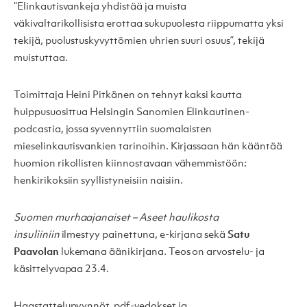
“Elinkautisvankeja yhdistää ja muista
väkivaltarikollisista erottaa sukupuolesta riippumatta yksi
tekijä, puolustuskyvyttömien uhrien suuri osuus”, tekijä
muistuttaa.
Toimittaja Heini Pitkänen on tehnyt kaksi kautta
huippusuosittua Helsingin Sanomien Elinkautinen-
podcastia, jossa syvennyttiin suomalaisten
mieselinkautisvankien tarinoihin. Kirjassaan hän kääntää
huomion rikollisten kiinnostavaan vähemmistöön:
henkirikoksiin syyllistyneisiin naisiin.
Suomen murhaajanaiset – Aseet haulikosta
insuliiniin
ilmestyy painettuna, e-kirjana sekä
Satu
Paavolan
lukemana äänikirjana. Teos on arvostelu- ja
käsittelyvapaa 23.4.
Haastattelupyynnöt, pdf-vedokset ja