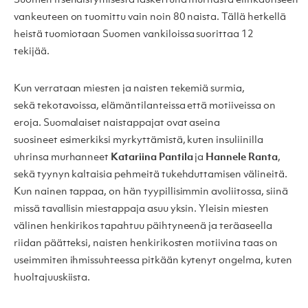
Suomen itsenäistymisestä laskettuna murhasta elinkautiseen
vankeuteen on tuomittu vain noin 80 naista. Tällä hetkellä
heistä tuomiotaan Suomen vankiloissa suorittaa 12
tekijää.
Kun verrataan miesten ja naisten tekemiä surmia,
sekä tekotavoissa, elämäntilanteissa että motiiveissa on
eroja. Suomalaiset naistappajat ovat aseina
suosineet esimerkiksi myrkyttämistä, kuten insuliinilla
uhrinsa murhanneet
Katariina Pantila
ja
Hannele Ranta
,
sekä tyynyn kaltaisia pehmeitä tukehduttamisen välineitä.
Kun nainen tappaa, on hän tyypillisimmin avoliitossa, siinä
missä tavallisin miestappaja asuu yksin. Yleisin miesten
välinen henkirikos tapahtuu päihtyneenä ja teräaseella
riidan päätteksi, naisten henkirikosten motiivina taas on
useimmiten ihmissuhteessa pitkään kytenyt ongelma, kuten
huoltajuuskiista.