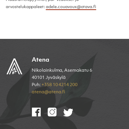
arvostelukappaleet:
adele.couavoux@otava.fi
Atena
Nikolainkulma, Asemakatu 6
40101 Jyväskylä
Puh:
+358 10 4214 200
atena@atena.fi