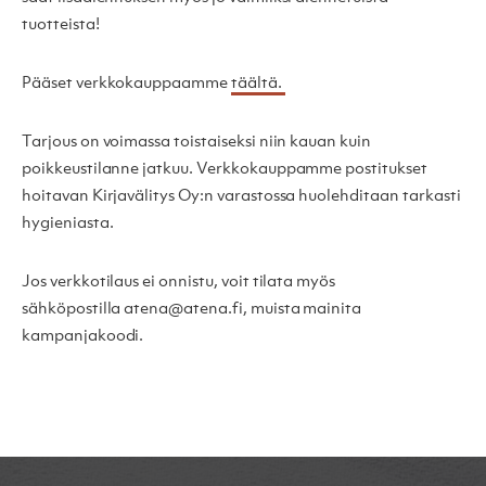
tuotteista!
Pääset verkkokauppaamme
täältä.
Tarjous on voimassa toistaiseksi niin kauan kuin
poikkeustilanne jatkuu. Verkkokauppamme postitukset
hoitavan Kirjavälitys Oy:n varastossa huolehditaan tarkasti
hygieniasta.
Jos verkkotilaus ei onnistu, voit tilata myös
sähköpostilla atena@atena.fi, muista mainita
kampanjakoodi.