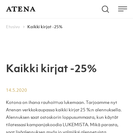
Skip to content
Hae
Atena Kustannus
Me
Browse:
Navigoi
Etusivu
Kaikki kirjat -25%
Kaikki kirjat -25%
14.5.2020
Kotona on ihana rauhoittua lukemaan. Tarjoamme nyt
Atenan verkkokaupassa kaikki kirjat 25 %:n alennuksella.
Alennuksen saat ostoskorin loppusummasta, kun käytät
tilatessasi kampanjakoodia LUKEMISTA. Mikä parasta,
saat lisäalennuksen myös jo valmiiksi alennetuista