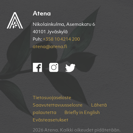
Atena
Nikolainkulma, Asemakatu 6
40101 Jyväskylä
Puh:
+358 10 4214 200
atena@atena.fi
Tietosuojaseloste
Saavutettavuusseloste
Lähetä
palautetta
Briefly in English
Evästeasetukset
2026 Atena. Kaikki oikeudet pidätetään.