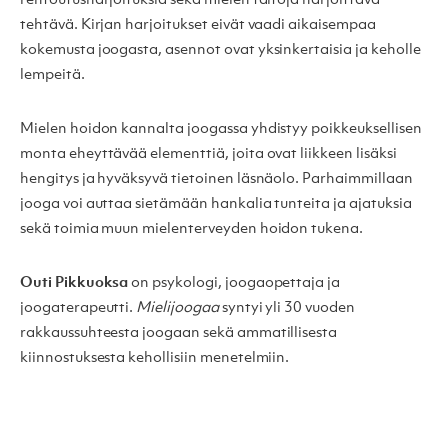
rentoutusharjoituksia sekä mielen taitoja harjoittava
tehtävä. Kirjan harjoitukset eivät vaadi aikaisempaa
kokemusta joogasta, asennot ovat yksinkertaisia ja keholle
lempeitä.
Mielen hoidon kannalta joogassa yhdistyy poikkeuksellisen
monta eheyttävää elementtiä, joita ovat liikkeen lisäksi
hengitys ja hyväksyvä tietoinen läsnäolo. Parhaimmillaan
jooga voi auttaa sietämään hankalia tunteita ja ajatuksia
sekä toimia muun mielenterveyden hoidon tukena.
Outi Pikkuoksa
on psykologi, joogaopettaja ja
joogaterapeutti.
Mielijoogaa
syntyi yli 30 vuoden
rakkaussuhteesta joogaan sekä ammatillisesta
kiinnostuksesta kehollisiin menetelmiin.