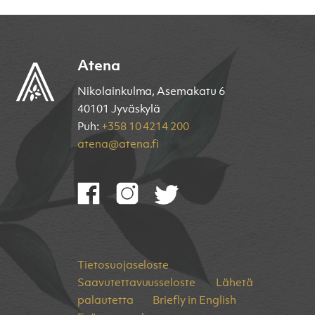
Atena
Nikolainkulma, Asemakatu 6
40101 Jyväskylä
Puh:
+358 10 4214 200
atena@atena.fi
Tietosuojaseloste
Saavutettavuusseloste
Lähetä
palautetta
Briefly in English