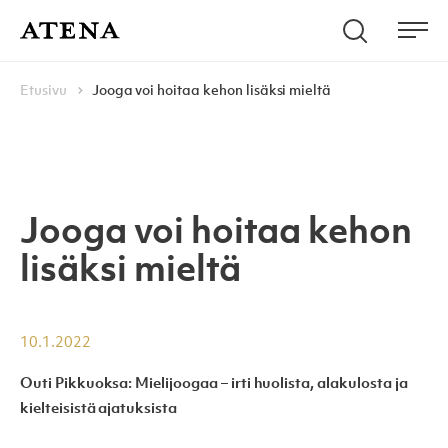
Skip to content
Hae
Atena Kustannus
Me
Browse:
Navigoi
Etusivu
Jooga voi hoitaa kehon lisäksi mieltä
Jooga voi hoitaa kehon
lisäksi mieltä
10.1.2022
Outi Pikkuoksa: Mielijoogaa – irti huolista, alakulosta ja
kielteisistä ajatuksista