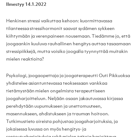
Ilmestyy 14.1.2022
Henkinen stressi vaikuttaa kehoon: kuormittavassa
tilanteessa stressihormonit saavat sydämen sykkeen
kiihtymään ja verenpaineen nousemaan. Tiedämme jo, että
joogaankin kuuluva rauhallinen hengitys auttaa tasaamaan
stressipiikkejä, mutta voisiko joogalla tyynnyttää muitakin
mielen reaktioita?
Psykologi, joogaopettaja ja joogaterapeutti Outi Pikkuoksa
yhdistelee asiantuntevassa teoksessaan vankkaa
tietämystään mielen ongelmista terapeuttiseen
joogaharjoitteluun. Neljään osaan jakautuvassa kirjassa
perehdytään uupumukseen ja unettomuuteen,
masennukseen, ahdistukseen ja trauman hoitoon.
Tutkimustieto oireista pohjustaa joogaharjoituksia, ja
jokaisessa luvussa on myös hengitys- ja