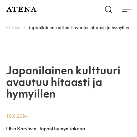
Skip to content
Hae
Atena Kustannus
Me
Browse:
Navigoi
Etusivu
Japanilainen kulttuuri avautuu hitaasti ja hymyillen
Japanilainen kulttuuri
avautuu hitaasti ja
hymyillen
18.6.2024
Liisa Karvinen: Japani hymyn takana