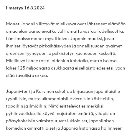
Ilmestyy 16.8.2024
Monet Japaniin liittyvät mielikuvat ovat lähteneet elämään
omaa elämäänsä eivätkä välttämättä vastaa todellisuutta.
Länsimaissa monet mystifioivat Japanin maaksi, jossa
ihmiset löytävät pitkäikäisyyden ja onnellisuuden avaimet
eteerisen tyyneyden ja pelkistetyn kauneuden keskeltä.
Mielikuva lienee totta joidenkin kohdalla, mutta iso osa
lähes 125 miljoonasta asukkaasta ei sellaista edes etsi, vaan
elää tavallista arkea.
Japani-tuntija Karvinen sukeltaa kirjassaan japanilaisille
tyypillisiin, mutta ulkomaalaisille vieraisiin käsitteisiin,
tapoihin ja ilmiöihin. Niitä esittelevät esimerkiksi
pyhiinvaelluksella käyvä majatalon emäntä, yliopiston
pääsykokeisiin valmistautuvat lukiolaiset, japanilaisen
komedian ammattilaiset ja Japania historiassa hallinneen