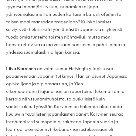
tyynesti maanjäristysten, tsunamien tai jopa
ydinvoimalaonnettomuuden kaltaisiin katastrofeihin tai
toisen maailmansodan tragediaan? Kuinka ihmiset
selviytyvät hektisestä työelämästä? Japanissa ei yleensä
tuoda omia tunteita toisten nähtäviksi, mutta moni
haastateltavista ottaa vastaan haasteen ja pohtii aihetta
yhdessä suomalaiskirjailijan kanssa.
Liisa Karvinen
on valmistunut Helsingin yliopistosta
pääaineenaan Japanin tutkimus. Hän on asunut Japanissa
opiskelijana ja diplomaattina, ja Ylen
ulkomaantoimittajana hän on raportoinut lukemattomia
kertoja niin tsunamituhoista, talouskriisistä kuin
vaaleistakin. Työssään Karvinen on halunnut aina tuoda
kuuluviin tavallisten japanilaisten äänet. Karvinen seuraa
intohimoisesti sumopainia, rakastaa Japanin vuoria ja
luontoa ja on edennyt ikebana-harrastuksessaan eli