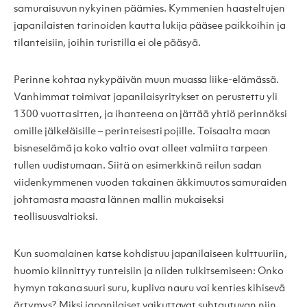
samuraisuvun nykyinen päämies. Kymmenien haasteltujen
japanilaisten tarinoiden kautta lukija pääsee paikkoihin ja
tilanteisiin, joihin turistilla ei ole pääsyä.
Perinne kohtaa nykypäivän muun muassa liike-elämässä.
Vanhimmat toimivat japanilaisyritykset on perustettu yli
1300 vuotta sitten, ja ihanteena on jättää yhtiö perinnöksi
omille jälkeläisille – perinteisesti pojille. Toisaalta maan
bisneselämä ja koko valtio ovat olleet valmiita tarpeen
tullen uudistumaan. Siitä on esimerkkinä reilun sadan
viidenkymmenen vuoden takainen äkkimuutos samuraiden
johtamasta maasta lännen mallin mukaiseksi
teollisuusvaltioksi.
Kun suomalainen katse kohdistuu japanilaiseen kulttuuriin,
huomio kiinnittyy tunteisiin ja niiden tulkitsemiseen: Onko
hymyn takana suuri suru, kupliva nauru vai kenties kihisevä
ärtymys? Miksi japanilaiset vaikuttavat suhtautuvan niin