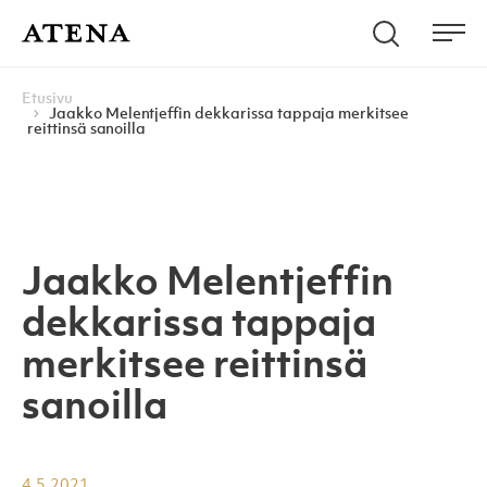
Skip to content
Hae
Atena Kustannus
Me
Browse:
Navigoi
Etusivu
Jaakko Melentjeffin dekkarissa tappaja merkitsee
reittinsä sanoilla
Jaakko Melentjeffin
dekkarissa tappaja
merkitsee reittinsä
sanoilla
4.5.2021