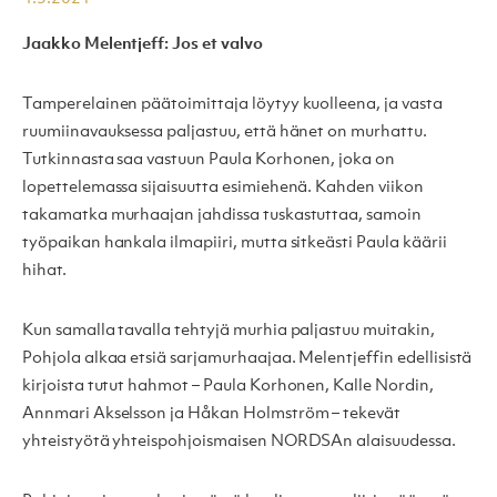
Jaakko Melentjeff: Jos et valvo
Tamperelainen päätoimittaja löytyy kuolleena, ja vasta
ruumiinavauksessa paljastuu, että hänet on murhattu.
Tutkinnasta saa vastuun Paula Korhonen, joka on
lopettelemassa sijaisuutta esimiehenä. Kahden viikon
takamatka murhaajan jahdissa tuskastuttaa, samoin
työpaikan hankala ilmapiiri, mutta sitkeästi Paula käärii
hihat.
Kun samalla tavalla tehtyjä murhia paljastuu muitakin,
Pohjola alkaa etsiä sarjamurhaajaa. Melentjeffin edellisistä
kirjoista tutut hahmot – Paula Korhonen, Kalle Nordin,
Annmari Akselsson ja Håkan Holmström – tekevät
yhteistyötä yhteispohjoismaisen NORDSAn alaisuudessa.