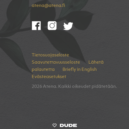
atena@atena.fi
Tietosuojaseloste
Saavutettavuusseloste
Lähetä
palautetta
Briefly in English
Evästeasetukset
2026 Atena. Kaikki oikeudet pidätetään.