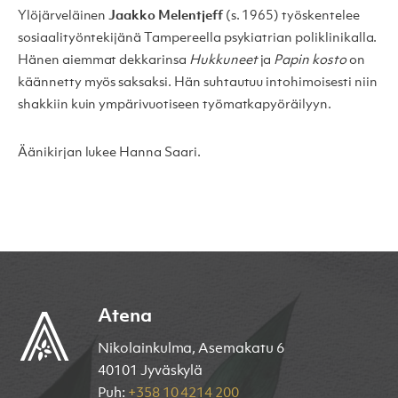
Ylöjärveläinen
Jaakko Melentjeff
(s. 1965) työskentelee
sosiaalityöntekijänä Tampereella psykiatrian poliklinikalla.
Hänen aiemmat dekkarinsa
Hukkuneet
ja
Papin kosto
on
käännetty myös saksaksi. Hän suhtautuu intohimoisesti niin
shakkiin kuin ympärivuotiseen työmatkapyöräilyyn.
Äänikirjan lukee Hanna Saari.
Atena
Nikolainkulma, Asemakatu 6
40101 Jyväskylä
Puh:
+358 10 4214 200