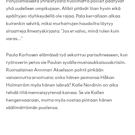
Pohjoismaisesta yhteistyöstä huolimatta poliisit päätyvät
yhä uudelleen umpikujaan. Alibit pitävät liian hyvin eikä
epäiltyjen röyhkeydellä ole rajaa. Pala kerrallaan alkaa
kuitenkin selvitä, miksi murhattujen haudoilta löytyy
sitaatteja Ilmestyskirjasta: ”Jos et valvo, minä tulen kuin
varas…”
Paula Korhosen elämässä työ sekoittuu parisuhteeseen, kun
työtoverin petos vie Paulan syvälle mustasukkaisuuskriisiin.
Ruotsalainen Annmari Akselsson pohtii pitkään
vaivannutta arvoitusta: onko hänen pomonsa Håkan
Holmström myös hänen isänsä? Kalle Nordinin on aika
tehdä tiliä menneisyytensä kanssa. Se vie Kallen
hengenvaaraan, mutta myös nostaa pintaan hänen
säälimättömän puolensa.