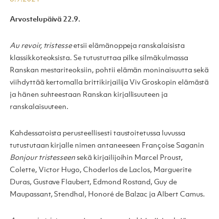
Arvostelupäivä 22.9.
Au revoir, tristesse
etsii elämänoppeja ranskalaisista
klassikkoteoksista. Se tutustuttaa pilke silmäkulmassa
Ranskan mestariteoksiin, pohtii elämän moninaisuutta sekä
viihdyttää kertomalla brittikirjailija Viv Groskopin elämästä
ja hänen suhteestaan Ranskan kirjallisuuteen ja
ranskalaisuuteen.
Kahdessatoista perusteellisesti taustoitetussa luvussa
tutustutaan kirjalle nimen antaneeseen Françoise Saganin
Bonjour tristesseen
sekä kirjailijoihin Marcel Proust,
Colette, Victor Hugo, Choderlos de Laclos, Marguerite
Duras, Gustave Flaubert, Edmond Rostand, Guy de
Maupassant, Stendhal, Honoré de Balzac ja Albert Camus.