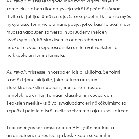
Au revoir, tristesse
tarjoaa innostavia kirjatiivistyksiä,
kompleksisia henkilöanalyyseja sekä häpeämättömän
tiiviitä kirjailijaelämäkertoja. Groskop poimii kirjoista myös
nykyajassa toimivia elämänoppeja, jotka käsittelevät muun
muassa vapauden tarvetta, nuoruudenvirheiden
hyväksymistä, kärsimyksen ja onnen suhdetta,
houkuttelevaa itsepetosta sekä omien vahvuuksien ja
heikkouksien tunnistamista.
Au revoir
, tristesse innostaa erilaisia lukijoita. Se toimii
täsmäkirjana lukijalle, joka haluaa tutustua
klassikkoteoksiin nopeasti, mutta se innostaa
himolukijaakin tarttumaan klassikoihin uudestaan.
Teoksien merkityksiä voi syväluodata eri näkökulmista tai
kepeästi poimia niistä itselle sopivimmat ajatukset talteen.
Teos on myös kertomus nuoren Viv-tytön matkasta
aikuisuuteen, naiseuteen ja keski-ikään sekä niihin