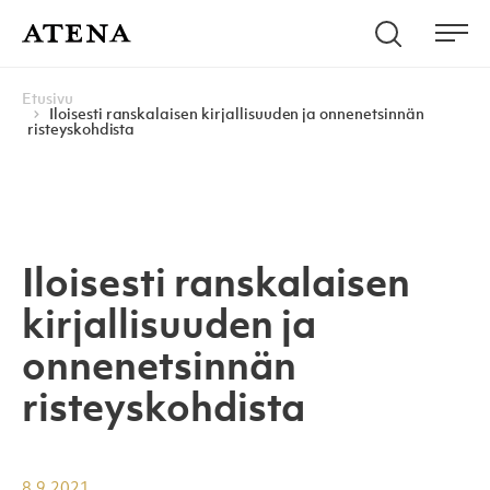
Skip to content
Hae
Atena Kustannus
Me
Browse:
Navigoi
Etusivu
Iloisesti ranskalaisen kirjallisuuden ja onnenetsinnän
risteyskohdista
Iloisesti ranskalaisen
kirjallisuuden ja
onnenetsinnän
risteyskohdista
8.9.2021