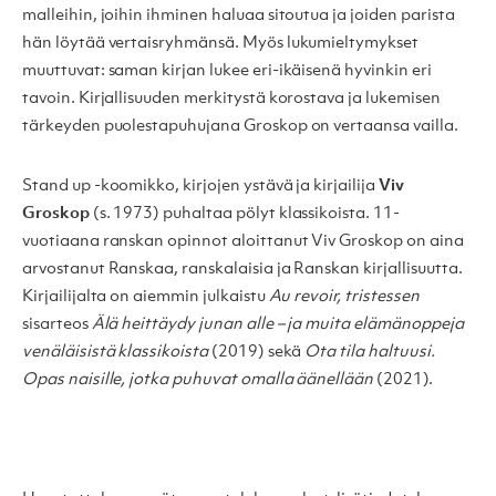
malleihin, joihin ihminen haluaa sitoutua ja joiden parista
hän löytää vertaisryhmänsä. Myös lukumieltymykset
muuttuvat: saman kirjan lukee eri-ikäisenä hyvinkin eri
tavoin. Kirjallisuuden merkitystä korostava ja lukemisen
tärkeyden puolestapuhujana Groskop on vertaansa vailla.
Stand up -koomikko, kirjojen ystävä ja kirjailija
Viv
Groskop
(s. 1973) puhaltaa pölyt klassikoista. 11-
vuotiaana ranskan opinnot aloittanut Viv Groskop on aina
arvostanut Ranskaa, ranskalaisia ja Ranskan kirjallisuutta.
Kirjailijalta on aiemmin julkaistu
Au revoir, tristessen
sisarteos
Älä heittäydy junan alle
– ja muita elämänoppeja
venäläisistä klassikoista
(2019) sekä
Ota tila haltuusi.
Opas naisille, jotka puhuvat omalla äänellään
(2021).