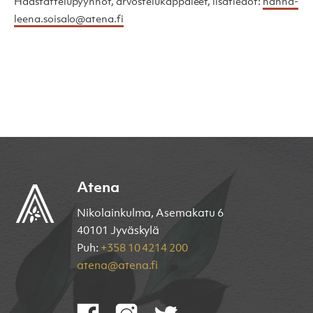
Haastattelupyynnöt, arvostelukappaleet, lisätiedot:
hanna-
leena.soisalo@atena.fi
Atena
Nikolainkulma, Asemakatu 6
40101 Jyväskylä
Puh:
+358 10 4214 200
atena@atena.fi