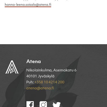
hanna-leena.soisalo@atena.fi
Atena
Nikolainkulma, Asemakatu 6
40101 Jyväskylä
Puh:
+358 10 4214 200
atena@atena.fi