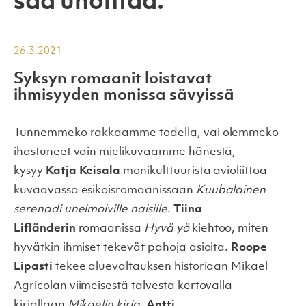
saa unohtaa.
26.3.2021
Syksyn romaanit loistavat
ihmisyyden monissa sävyissä
Tunnemmeko rakkaamme todella, vai olemmeko
ihastuneet vain mielikuvaamme hänestä,
kysyy
Katja Keisala
monikulttuurista avioliittoa
kuvaavassa esikoisromaanissaan
Kuubalainen
serenadi unelmoiville naisille
.
Tiina
Lifländerin
romaanissa
Hyvä yö
kiehtoo, miten
hyvätkin ihmiset tekevät pahoja asioita.
Roope
Lipasti
tekee aluevaltauksen historiaan
Mikael
Agricolan
viimeisestä talvesta kertovalla
kirjallaan
Mikaelin kirja
.
Antti