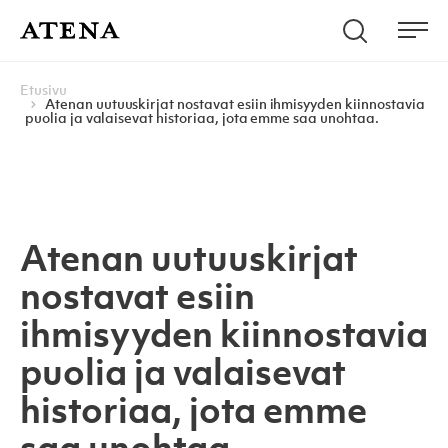
Skip to content
Hae
Atena Kustannus
Me
Browse:
Navigoi
Etusivu
Atenan uutuuskirjat nostavat esiin ihmisyyden kiinnostavia
puolia ja valaisevat historiaa, jota emme saa unohtaa.
Atenan uutuuskirjat
nostavat esiin
ihmisyyden kiinnostavia
puolia ja valaisevat
historiaa, jota emme