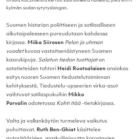
Ursula Kuczinskistä kertoo vaarallisesta naisesta, joka viritti
kylmän sodan sytytyslangan.
Suomen historian poliittiseen ja sotilaalliseen
alkutaipaleeseen pureudutaan kahdessa
kirjassa.
Miika Siirosen
Pelon ja uhman
vuodet
kuvaa vastaitsenäistyneen Suomen
kasvukipuja.
Salatun tiedon tuottajat
on
sotatieteiden tohtori
Heidi Ruotsalaisen
ansiokas
esitys nuoren Suomen tiedustelutoiminnan
kehityksestä. Tiedustelu-upseerien virka-asut
vaihtuvat sotilaspukuihin
Mikko
Porvalin
odotetussa
Kohti itää
-tietokirjassa.
Valta ja vallankäytön turmeleva vaikutus
puhuttavat.
Ruth Ben-Ghiat
käsittelee
autoritäärisien, maskuliinisuutta korostavien