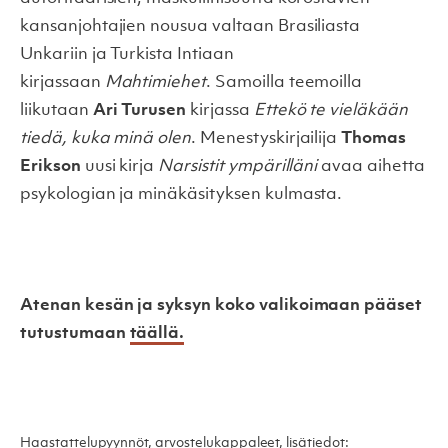
kansanjohtajien nousua valtaan Brasiliasta
Unkariin ja Turkista Intiaan
kirjassaan
Mahtimiehet
. Samoilla teemoilla
liikutaan
Ari Turusen
kirjassa
Ettekö te vieläkään
tiedä, kuka minä olen
. Menestyskirjailija
Thomas
Erikson
uusi kirja
Narsistit ympärilläni
avaa aihetta
psykologian ja minäkäsityksen kulmasta.
Atenan kesän ja syksyn koko valikoimaan pääset
tutustumaan
täällä.
Haastattelupyynnöt, arvostelukappaleet, lisätiedot: