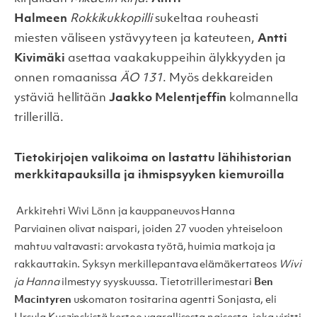
Halmeen
Rokkikukkopilli
sukeltaa rouheasti
miesten väliseen ystävyyteen ja kateuteen,
Antti
Kivimäki
asettaa vaakakuppeihin älykkyyden ja
onnen romaanissa
ÄO 131
. Myös dekkareiden
ystäviä hellitään
Jaakko Melentjeffin
kolmannella
trillerillä.
Tietokirjojen valikoima on lastattu lähihistorian
merkkitapauksilla ja ihmispsyyken kiemuroilla
Arkkitehti
Wivi Lönn
ja kauppaneuvos
Hanna
Parviainen
olivat naispari, joiden 27 vuoden yhteiseloon
mahtuu valtavasti: arvokasta työtä, huimia matkoja ja
rakkauttakin. Syksyn merkillepantava elämäkertateos
Wivi
ja Hanna
ilmestyy syyskuussa. Tietotrillerimestari
Ben
Macintyren
uskomaton tositarina agentti Sonjasta, eli