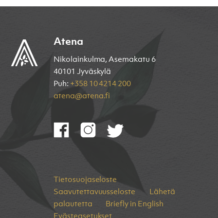
Atena
Nikolainkulma, Asemakatu 6
40101 Jyväskylä
Puh:
+358 10 4214 200
atena@atena.fi
Tietosuojaseloste
Saavutettavuusseloste
Lähetä
palautetta
Briefly in English
Evästeasetukset