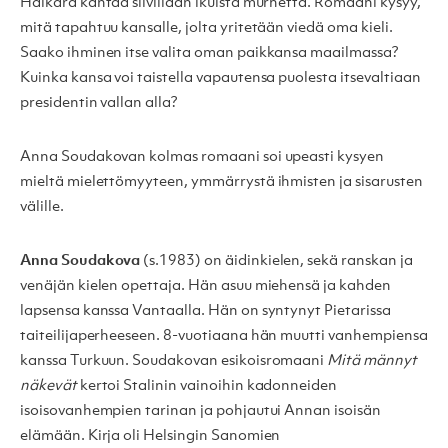
Haikara kantaa siivillään ikuista murhetta. Romaani kysyy,
mitä tapahtuu kansalle, jolta yritetään viedä oma kieli.
Saako ihminen itse valita oman paikkansa maailmassa?
Kuinka kansa voi taistella vapautensa puolesta itsevaltiaan
presidentin vallan alla?
Anna Soudakovan kolmas romaani soi upeasti kysyen
mieltä mielettömyyteen, ymmärrystä ihmisten ja sisarusten
välille.
Anna Soudakova
(s.1983) on äidinkielen, sekä ranskan ja
venäjän kielen opettaja. Hän asuu miehensä ja kahden
lapsensa kanssa Vantaalla. Hän on syntynyt Pietarissa
taiteilijaperheeseen. 8-vuotiaana hän muutti vanhempiensa
kanssa Turkuun. Soudakovan esikoisromaani
Mitä männyt
näkevät
kertoi Stalinin vainoihin kadonneiden
isoisovanhempien tarinan ja pohjautui Annan isoisän
elämään. Kirja oli Helsingin Sanomien