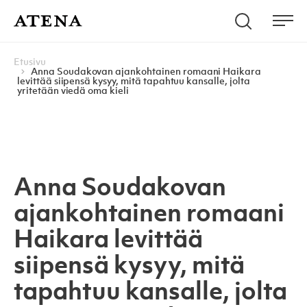
Skip to content
Hae
Atena Kustannus
Me
Browse:
Navigoi
Etusivu
Anna Soudakovan ajankohtainen romaani Haikara
levittää siipensä kysyy, mitä tapahtuu kansalle, jolta
yritetään viedä oma kieli
Anna Soudakovan
ajankohtainen romaani
Haikara levittää
siipensä kysyy, mitä
tapahtuu kansalle, jolta