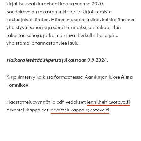
kirjallisuuspalkintoehdokkaana vuonna 2020.
Soudakova on rakastanut kirjoja ja kirjoittamista
kouluajoista lähtien. Hänen mukaansa siinä, kuinka äänteet
yhdistyvät sanoiksi ja sanat tarinoiksi, on taikaa. Hän
rakastaa sanoja, jotka maistuvat herkullisilta ja joita
yhdistämällä tarinasta tulee laulu.
Haikara levittää siipensä
julkaistaan 9.9.2024.
Kirja ilmestyy kaikissa formaateissa. Äänikirjan lukee
Alina
Tomnikov
.
Haastattelupyynnöt ja pdf-vedokset:
jenni.heiti@otava.fi
Arvostelukappaleet:
arvostelukappale@otava.fi