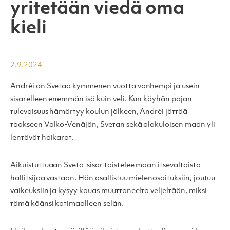
yritetään viedä oma
kieli
2.9.2024
Andréi on Svetaa kymmenen vuotta vanhempi ja usein
sisarelleen enemmän isä kuin veli. Kun köyhän pojan
tulevaisuus hämärtyy koulun jälkeen, Andréi jättää
taakseen Valko-Venäjän, Svetan sekä alakuloisen maan yli
lentävät haikarat.
Aikuistuttuaan Sveta-sisar taistelee maan itsevaltaista
hallitsijaa vastaan. Hän osallistuu mielenosoituksiin, joutuu
vaikeuksiin ja kysyy kauas muuttaneelta veljeltään, miksi
tämä käänsi kotimaalleen selän.